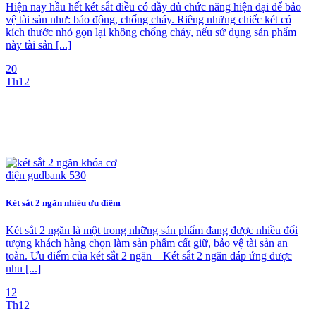
Hiện nay hầu hết két sắt điều có đầy đủ chức năng hiện đại để bảo
vệ tài sản như: báo động, chống cháy. Riêng những chiếc két có
kích thước nhỏ gọn lại không chống cháy, nếu sử dụng sản phẩm
này tài sản [...]
20
Th12
Két sắt 2 ngăn nhiều ưu điểm
Két sắt 2 ngăn là một trong những sản phẩm đang được nhiều đối
tượng khách hàng chọn làm sản phẩm cất giữ, bảo vệ tài sản an
toàn. Ưu điểm của két sắt 2 ngăn – Két sắt 2 ngăn đáp ứng được
nhu [...]
12
Th12