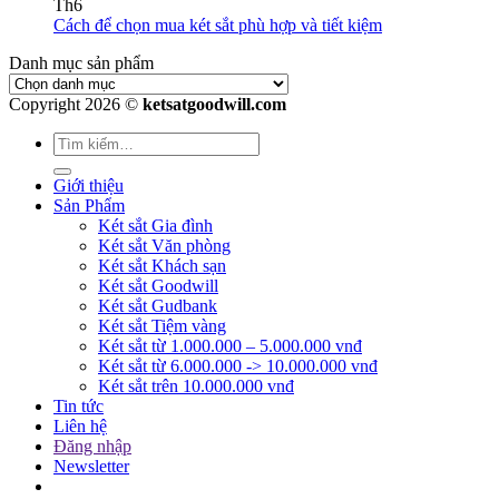
Th6
Cách để chọn mua két sắt phù hợp và tiết kiệm
Danh mục sản phẩm
Copyright 2026 ©
ketsatgoodwill.com
Giới thiệu
Sản Phẩm
Két sắt Gia đình
Két sắt Văn phòng
Két sắt Khách sạn
Két sắt Goodwill
Két sắt Gudbank
Két sắt Tiệm vàng
Két sắt từ 1.000.000 – 5.000.000 vnđ
Két sắt từ 6.000.000 -> 10.000.000 vnđ
Két sắt trên 10.000.000 vnđ
Tin tức
Liên hệ
Đăng nhập
Newsletter