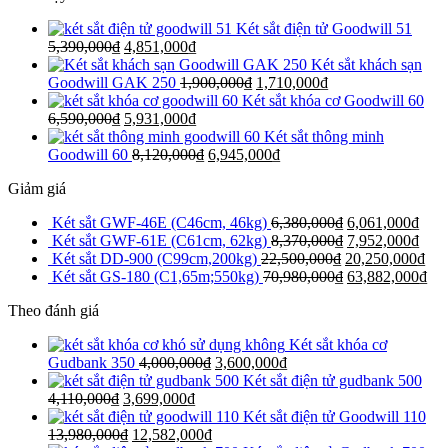
Két sắt điện tử Goodwill 51
5,390,000
₫
4,851,000
₫
Két sắt khách sạn
Goodwill GAK 250
1,900,000
₫
1,710,000
₫
Két sắt khóa cơ Goodwill 60
6,590,000
₫
5,931,000
₫
Két sắt thông minh
Goodwill 60
8,120,000
₫
6,945,000
₫
Giảm giá
Két sắt GWF-46E (C46cm, 46kg)
6,380,000
₫
6,061,000
₫
Két sắt GWF-61E (C61cm, 62kg)
8,370,000
₫
7,952,000
₫
Két sắt DD-900 (C99cm,200kg)
22,500,000
₫
20,250,000
₫
Két sắt GS-180 (C1,65m;550kg)
70,980,000
₫
63,882,000
₫
Theo đánh giá
Két sắt khóa cơ
Gudbank 350
4,000,000
₫
3,600,000
₫
Két sắt điện tử gudbank 500
4,110,000
₫
3,699,000
₫
Két sắt điện tử Goodwill 110
13,980,000
₫
12,582,000
₫