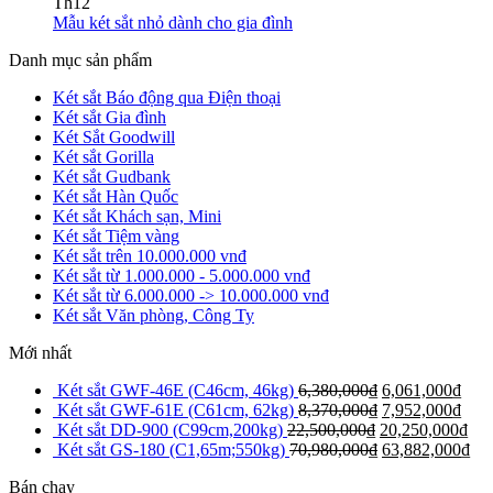
Th12
Mẫu két sắt nhỏ dành cho gia đình
Danh mục sản phẩm
Két sắt Báo động qua Điện thoại
Két sắt Gia đình
Két Sắt Goodwill
Két sắt Gorilla
Két sắt Gudbank
Két sắt Hàn Quốc
Két sắt Khách sạn, Mini
Két sắt Tiệm vàng
Két sắt trên 10.000.000 vnđ
Két sắt từ 1.000.000 - 5.000.000 vnđ
Két sắt từ 6.000.000 -> 10.000.000 vnđ
Két sắt Văn phòng, Công Ty
Mới nhất
Két sắt GWF-46E (C46cm, 46kg)
6,380,000
₫
6,061,000
₫
Két sắt GWF-61E (C61cm, 62kg)
8,370,000
₫
7,952,000
₫
Két sắt DD-900 (C99cm,200kg)
22,500,000
₫
20,250,000
₫
Két sắt GS-180 (C1,65m;550kg)
70,980,000
₫
63,882,000
₫
Bán chạy