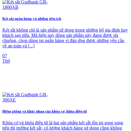
Két sắt ngân hàng và những tiện ích
Két sắt không chỉ là sản phẩm sử dụng trong những hộ gia đình hay
khách sạn nữa. Mà hiện nay dòng sản phẩm này đang được ưa
chuộng, chọn dùng tại ngân hàng vì đáp ứng được những yêu cầu
về an toàn và [...]
07
Th9
Điểm giống và khác nhau của khóa cơ, khóa điện tử
Khóa cơ và khóa điện tử là hai sản phẩm két sắt tồn tại song song
trên thị trường két sắt, có lượng khách hàng sử dụng cũng không