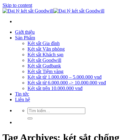
Skip to content
Giới thiệu
Sản Phẩm
Két sắt Gia đình
Két sắt Văn phòng
Két sắt Khách sạn
Két sắt Goodwill
Két sắt Gudbank
Két sắt Tiệm vàng
Két sắt từ 1.000.000 – 5.000.000 vnđ
Két sắt từ 6.000.000 -> 10.000.000 vnđ
Két sắt trên 10.000.000 vnđ
Tin tức
Liên hệ
Tag Archives:
két sắt chống