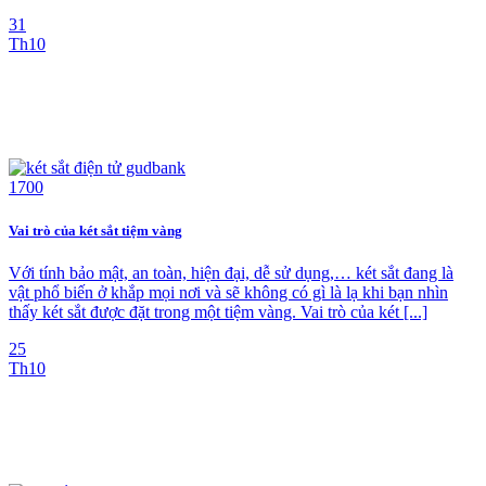
31
Th10
Vai trò của két sắt tiệm vàng
Với tính bảo mật, an toàn, hiện đại, dễ sử dụng,… két sắt đang là
vật phổ biến ở khắp mọi nơi và sẽ không có gì là lạ khi bạn nhìn
thấy két sắt được đặt trong một tiệm vàng. Vai trò của két [...]
25
Th10