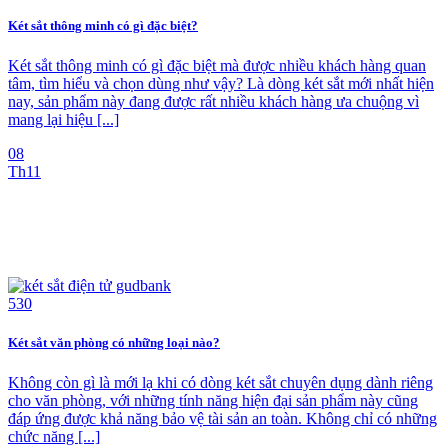
Két sắt thông minh có gì đặc biệt?
Két sắt thông minh có gì đặc biệt mà được nhiều khách hàng quan
tâm, tìm hiểu và chọn dùng như vậy? Là dòng két sắt mới nhất hiện
nay, sản phẩm này đang được rất nhiều khách hàng ưa chuộng vì
mang lại hiệu [...]
08
Th11
Két sắt văn phòng có những loại nào?
Không còn gì là mới lạ khi có dòng két sắt chuyên dụng dành riêng
cho văn phòng, với những tính năng hiện đại sản phẩm này cũng
đáp ứng được khả năng bảo vệ tài sản an toàn. Không chỉ có những
chức năng [...]