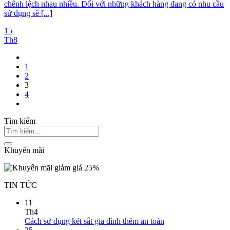
chênh lệch nhau nhiều. Đối với những khách hàng đang có nhu cầu
sử dụng sẽ [...]
15
Th8
1
2
3
4
Tìm kiếm
Khuyến mãi
TIN TỨC
11
Th4
Cách sử dụng két sắt gia đình thêm an toàn