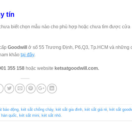
y tín
hưa biết chọn mẫu nào cho phù hợp hoặc chưa tìm được cửa
 cấp
Goodwill
ở số 55 Trương Định, P6,Q3, Tp.HCM và những 
 tham khảo
tại đây
.
901 355 158
hoặc website
ketsatgoodwill.com.
ắt báo động
,
két sắt chống cháy
,
két sắt gia đình
,
két sắt giá rẻ
,
két sắt goodw
t hàn quốc
,
két sắt mini
,
két sắt nhỏ
.