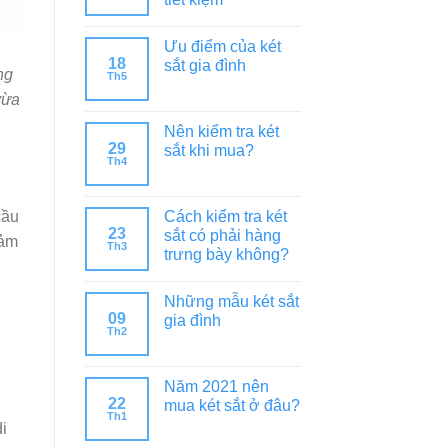
Ưu điểm của két
18
sắt gia đình
ng
Th5
vừa
Nên kiểm tra két
29
sắt khi mua?
Th4
cầu
Cách kiểm tra két
23
sắt có phải hàng
đảm
Th3
trưng bày không?
Những mẫu két sắt
09
gia đình
Th2
Năm 2021 nên
22
mua két sắt ở đâu?
Th1
i