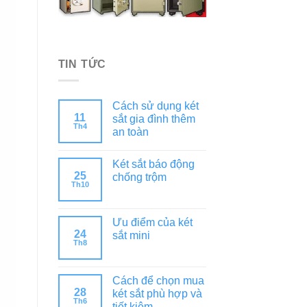
TIN TỨC
Cách sử dụng két
11
sắt gia đình thêm
Th4
an toàn
Két sắt báo động
25
chống trộm
Th10
Ưu điểm của két
24
sắt mini
Th8
Cách để chọn mua
28
két sắt phù hợp và
Th6
tiết kiệm