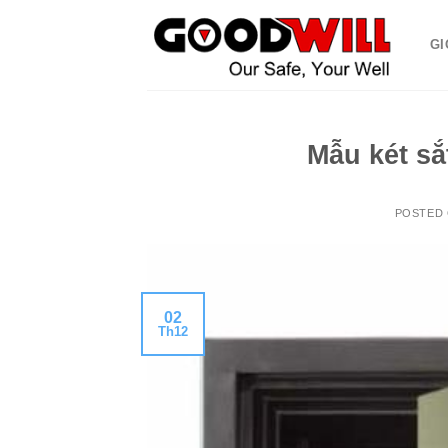
Skip
to
GI
content
Mẫu két sắ
POSTED
02
Th12