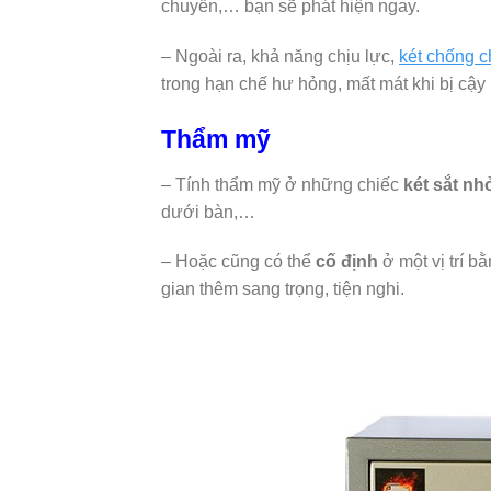
chuyển,… bạn sẽ phát hiện ngay.
– Ngoài ra, khả năng chịu lực,
két chống 
trong hạn chế hư hỏng, mất mát khi bị cậy
Thẩm mỹ
– Tính thẩm mỹ ở những chiếc
két sắt nh
dưới bàn,…
– Hoặc cũng có thể
cố định
ở một vị trí bằ
gian thêm sang trọng, tiện nghi.