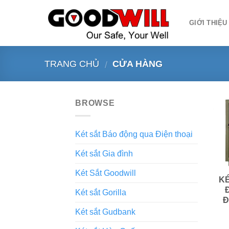
Skip
to
GIỚI THIỆU
content
TRANG CHỦ
CỬA HÀNG
/
BROWSE
Két sắt Báo động qua Điện thoại
Két sắt Gia đình
Két Sắt Goodwill
K
Két sắt Gorilla
Đ
Két sắt Gudbank