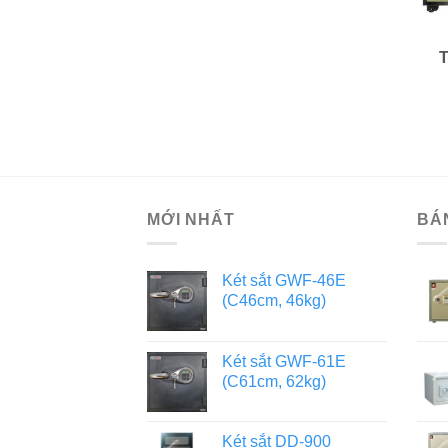
MỚI NHẤT
BÁ
Két sắt GWF-46E
(C46cm, 46kg)
Két sắt GWF-61E
(C61cm, 62kg)
Két sắt DD-900