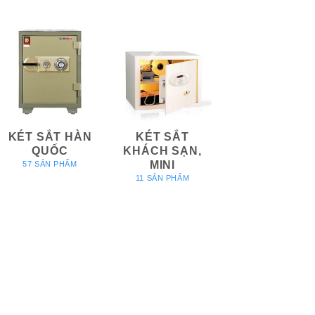
KÉT SẮT HÀN
KÉT SẮT
QUỐC
KHÁCH SẠN,
MINI
57 SẢN PHẨM
11 SẢN PHẨM