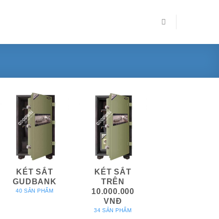
KÉT SẮT
KÉT SẮT
GUDBANK
TRÊN
10.000.000
40 SẢN PHẨM
VNĐ
34 SẢN PHẨM