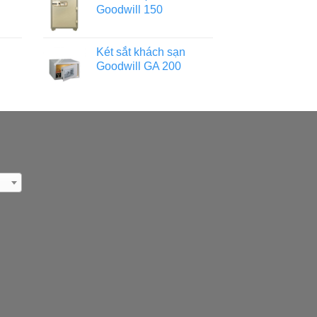
Goodwill 150
Két sắt khách sạn
Goodwill GA 200