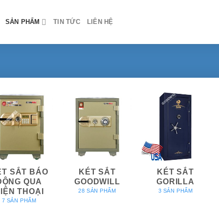
SẢN PHẨM
TIN TỨC
LIÊN HỆ
ÉT SẮT BÁO
KÉT SẮT
KÉT SẮT
ĐỘNG QUA
GOODWILL
GORILLA
IỆN THOẠI
28 SẢN PHẨM
3 SẢN PHẨM
7 SẢN PHẨM