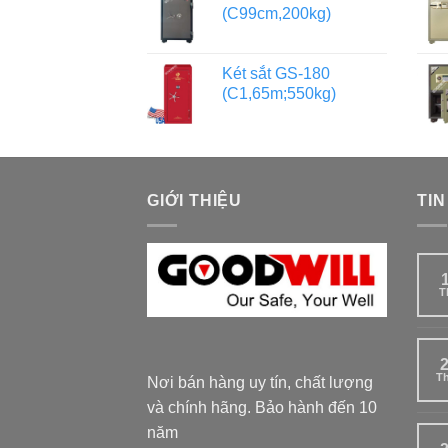
(C99cm,200kg)
Két sắt GS-180
(C1,65m;550kg)
GIỚI THIỆU
TIN
T
T
Nơi bán hàng uy tín, chất lượng
và chính hãng. Bảo hành đến 10
năm