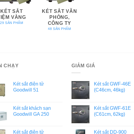
KÉT SẮT
KÉT SẮT VĂN
TIỆM VÀNG
PHÒNG,
CÔNG TY
29 SẢN PHẨM
48 SẢN PHẨM
N CHẠY
GIẢM GIÁ
Két sắt điện tử
Két sắt GWF-46E
Goodwill 51
(C46cm, 46kg)
Két sắt khách sạn
Két sắt GWF-61E
Goodwill GA 250
(C61cm, 62kg)
Két sắt điện tử
Két sắt DD-900