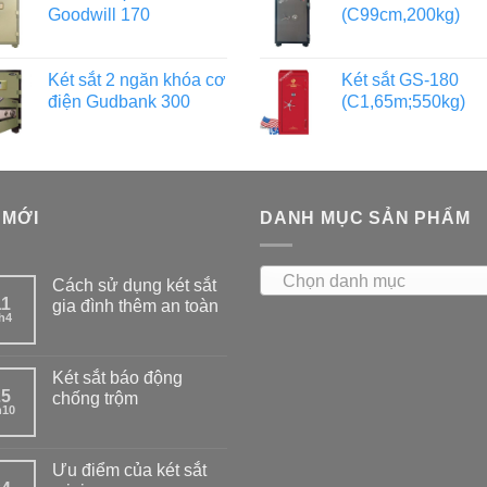
Goodwill 170
(C99cm,200kg)
Két sắt 2 ngăn khóa cơ
Két sắt GS-180
điện Gudbank 300
(C1,65m;550kg)
 MỚI
DANH MỤC SẢN PHẨM
Chọn danh mục
Cách sử dụng két sắt
11
gia đình thêm an toàn
h4
Két sắt báo động
25
chống trộm
h10
Ưu điểm của két sắt