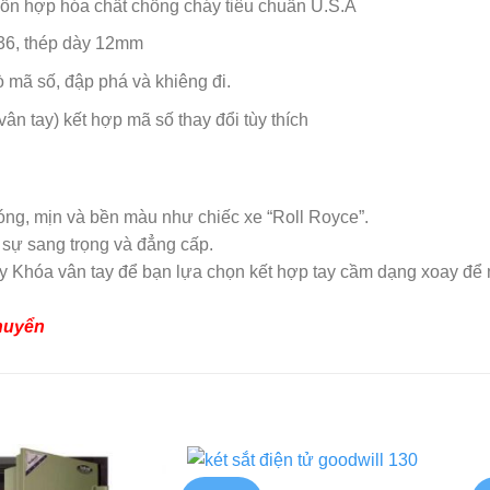
 hỗn hợp hóa chất chống cháy tiêu chuẩn U.S.A
 36, thép dày 12mm
ò mã số, đập phá và khiêng đi.
ân tay) kết hợp mã số thay đổi tùy thích
óng, mịn và bền màu như chiếc xe “Roll Royce”.
 sự sang trọng và đẳng cấp.
ay Khóa vân tay để bạn lựa chọn kết hợp tay cầm dạng xoay để 
huyển