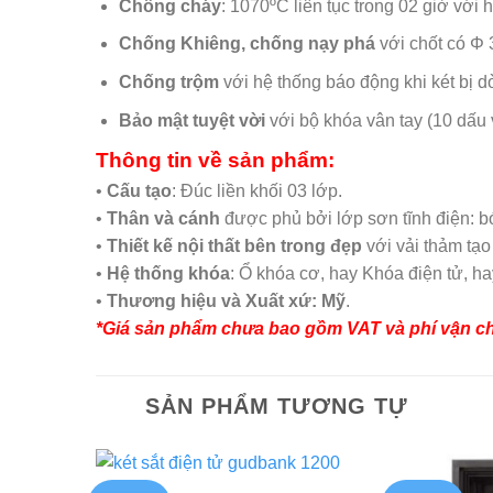
Chống cháy
: 1070ºC liên tục trong 02 giờ với
Chống Khiêng, chống nạy phá
với chốt có Φ
Chống trộm
với hệ thống báo động khi két bị d
Bảo mật tuyệt vời
với bộ khóa vân tay (10 dấu v
Thông tin về sản phẩm:
•
Cấu tạo
: Đúc liền khối 03 lớp.
•
Thân và cánh
được phủ bởi lớp sơn tĩnh điện: b
•
Thiết kế nội thất bên trong đẹp
với vải thảm tạo
•
Hệ thống khóa
: Ổ khóa cơ, hay Khóa điện tử, h
•
Thương hiệu và
Xuất xứ: Mỹ
.
*Giá sản phẩm chưa bao gồm VAT và phí vận c
SẢN PHẨM TƯƠNG TỰ