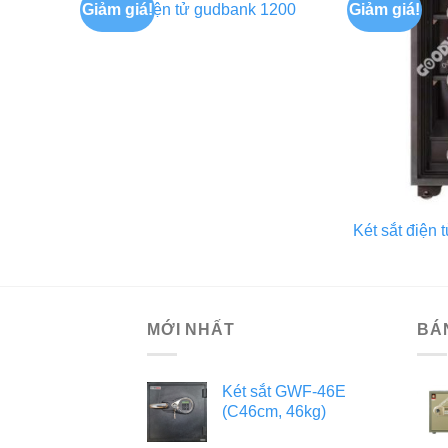
Giảm giá!
Giảm giá!
 1200
Két sắt điện tử gudbank 1200
Két sắt điện
MỚI NHẤT
BÁ
Két sắt GWF-46E
(C46cm, 46kg)