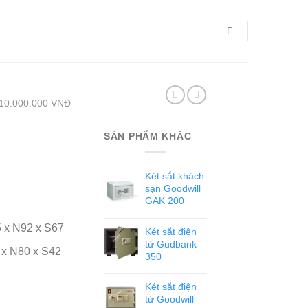
10.000.000 VNĐ
SẢN PHẨM KHÁC
Két sắt khách
sạn Goodwill
GAK 200
 x N92 x S67
Két sắt điện
tử Gudbank
 x N80 x S42
350
Két sắt điện
tử Goodwill