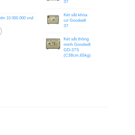
37
Két sắt khóa
trên 10.000.000 vnđ
cơ Goodwill
37
Két sắt thông
minh Goodwill
GD-37S
(C38cm,65kg)