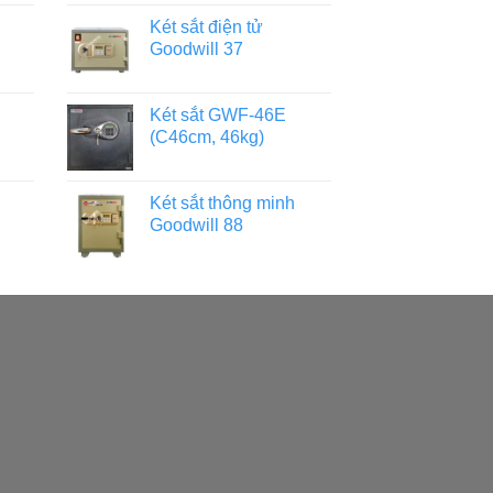
Két sắt điện tử
Goodwill 37
Két sắt GWF-46E
(C46cm, 46kg)
Két sắt thông minh
Goodwill 88