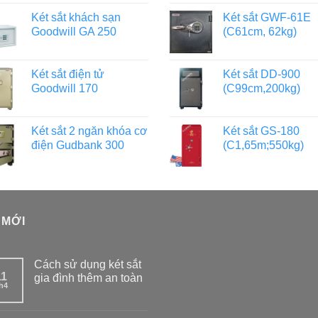
Két sắt khách sạn
Két sắt GWF-61E
Goodwill GA 250
(C61cm, 62kg)
Két sắt điện tử
Két sắt DD-900
Goodwill 170
(C99cm,200kg)
Két sắt 2 ngăn khóa cơ
Két sắt GS-180
điện Gudbank 300
(C1,65m;550kg)
 MỚI
Cách sử dụng két sắt
11
gia đình thêm an toàn
h4