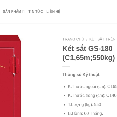
SẢN PHẨM
TIN TỨC
LIÊN HỆ
TRANG CHỦ
KÉT SẮT TRÊN 
/
Két sắt GS-180
(C1,65m;550kg)
Thông số Kỹ thuật:
K.Thước ngoài (cm): C165
K.Thước trong (cm): C140
T.Lượng (kg): 550
B.Hành: 60 Tháng.