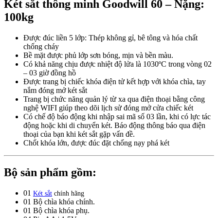
Két sắt thông minh Goodwill 60 – Nặng:
100kg
Được đúc liền 5 lớp: Thép không gỉ, bê tông và hóa chất
chống cháy
Bề mặt được phủ lớp sơn bóng, mịn và bền màu.
Có khả năng chịu được nhiệt độ lửa là 1030ºC trong vòng 02
– 03 giờ đồng hồ
Được trang bị chiếc khóa điện tử kết hợp với khóa chìa, tay
nắm đóng mở két sắt
Trang bị chức năng quản lý từ xa qua điện thoại bằng công
nghệ WIFI giúp theo dõi lịch sử đóng mở cửa chiếc két
Có chế độ báo động khi nhập sai mã số 03 lần, khi có lực tác
động hoặc khi di chuyển két. Báo động thông báo qua điện
thoại của bạn khi két sắt gặp vấn đề.
Chốt khóa lớn, được đúc đặt chống nạy phá két
Bộ sản phẩm gồm:
01
Két sắt
chính hãng
01 Bộ chìa khóa chính.
01 Bộ chìa khóa phụ.