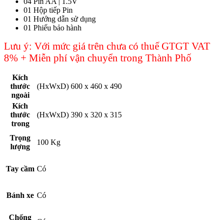
04 Pin AA | 1.5V
01 Hộp tiếp Pin
01 Hướng dẫn sử dụng
01 Phiếu bảo hành
Lưu ý: Với mức giá trên chưa có thuế GTGT VAT
8% + Miễn phí vận chuyển trong Thành Phố
Kích
thước
(HxWxD) 600 x 460 x 490
ngoài
Kích
thước
(HxWxD) 390 x 320 x 315
trong
Trọng
100 Kg
lượng
Tay cầm
Có
Bánh xe
Có
Chống