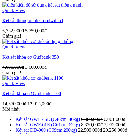
Quick View
Két sắt thông minh Goodwill 51
6,732,000
₫
5,759,000
₫
Giảm giá!
Quick View
Két sắt khóa cơ Gudbank 350
4,000,000
₫
3,600,000
₫
Giảm giá!
Quick View
Két sắt khóa cơ Gudbank 1100
14,350,000
₫
12,915,000
₫
Mới nhất
Két sắt GWF-46E (C46cm, 46kg)
6,380,000
₫
6,061,000
₫
Két sắt GWF-61E (C61cm, 62kg)
8,370,000
₫
7,952,000
₫
Két sắt DD-900 (C99cm,200kg)
22,500,000
₫
20,250,000
₫