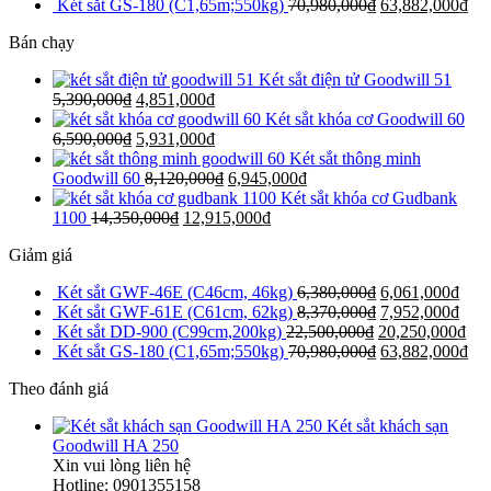
Két sắt GS-180 (C1,65m;550kg)
70,980,000
₫
63,882,000
₫
Bán chạy
Két sắt điện tử Goodwill 51
5,390,000
₫
4,851,000
₫
Két sắt khóa cơ Goodwill 60
6,590,000
₫
5,931,000
₫
Két sắt thông minh
Goodwill 60
8,120,000
₫
6,945,000
₫
Két sắt khóa cơ Gudbank
1100
14,350,000
₫
12,915,000
₫
Giảm giá
Két sắt GWF-46E (C46cm, 46kg)
6,380,000
₫
6,061,000
₫
Két sắt GWF-61E (C61cm, 62kg)
8,370,000
₫
7,952,000
₫
Két sắt DD-900 (C99cm,200kg)
22,500,000
₫
20,250,000
₫
Két sắt GS-180 (C1,65m;550kg)
70,980,000
₫
63,882,000
₫
Theo đánh giá
Két sắt khách sạn
Goodwill HA 250
Xin vui lòng liên hệ
Hotline: 0901355158