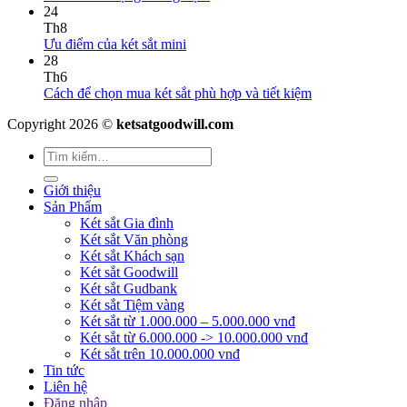
24
Th8
Ưu điểm của két sắt mini
28
Th6
Cách để chọn mua két sắt phù hợp và tiết kiệm
Copyright 2026 ©
ketsatgoodwill.com
Giới thiệu
Sản Phẩm
Két sắt Gia đình
Két sắt Văn phòng
Két sắt Khách sạn
Két sắt Goodwill
Két sắt Gudbank
Két sắt Tiệm vàng
Két sắt từ 1.000.000 – 5.000.000 vnđ
Két sắt từ 6.000.000 -> 10.000.000 vnđ
Két sắt trên 10.000.000 vnđ
Tin tức
Liên hệ
Đăng nhập