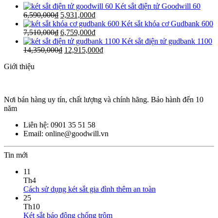
Két sắt điện tử Goodwill 60
6,590,000
₫
5,931,000
₫
Két sắt khóa cơ Gudbank 600
7,510,000
₫
6,759,000
₫
Két sắt điện tử gudbank 1100
14,350,000
₫
12,915,000
₫
Giới thiệu
Nơi bán hàng uy tín, chất lượng và chính hãng. Bảo hành đến 10
năm
Liên hệ: 0901 35 51 58
Email: online@goodwill.vn
Tin mới
11
Th4
Cách sử dụng két sắt gia đình thêm an toàn
25
Th10
Két sắt báo động chống trộm