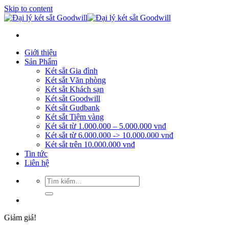
Skip to content
Giới thiệu
Sản Phẩm
Két sắt Gia đình
Két sắt Văn phòng
Két sắt Khách sạn
Két sắt Goodwill
Két sắt Gudbank
Két sắt Tiệm vàng
Két sắt từ 1.000.000 – 5.000.000 vnđ
Két sắt từ 6.000.000 -> 10.000.000 vnđ
Két sắt trên 10.000.000 vnđ
Tin tức
Liên hệ
Giảm giá!