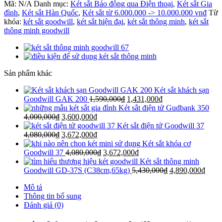
Mã:
N/A
Danh mục:
Két sắt Báo động qua Điện thoại
,
Két sắt Gia
đình
,
Két sắt Hàn Quốc
,
Két sắt từ 6.000.000 -> 10.000.000 vnđ
Từ
khóa:
két sắt goodwill
,
két sắt hiện đại
,
két sắt thông minh
,
két sắt
thông minh goodwill
Sản phẩm khác
Két sắt khách sạn
Goodwill GAK 200
1,590,000
₫
1,431,000
₫
Két sắt điện tử Gudbank 350
4,000,000
₫
3,600,000
₫
Két sắt điện tử Goodwill 37
4,080,000
₫
3,672,000
₫
Két sắt khóa cơ
Goodwill 37
4,080,000
₫
3,672,000
₫
Két sắt thông minh
Goodwill GD-37S (C38cm,65kg)
5,430,000
₫
4,890,000
₫
Mô tả
Thông tin bổ sung
Đánh giá (0)