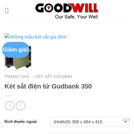
Skip
to
content
Giảm giá!
TRANG CHỦ
KÉT SẮT GIA ĐÌNH
/
Két sắt điện tử Gudbank 350
XÓA
Kích thước ngoài