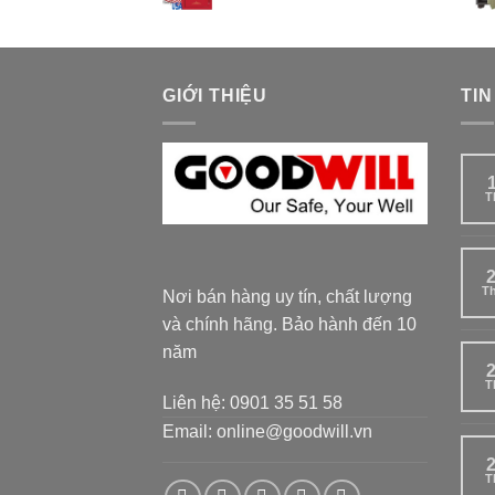
GIỚI THIỆU
TIN
T
T
Nơi bán hàng uy tín, chất lượng
và chính hãng. Bảo hành đến 10
năm
T
Liên hệ: 0901 35 51 58
Email: online@goodwill.vn
T