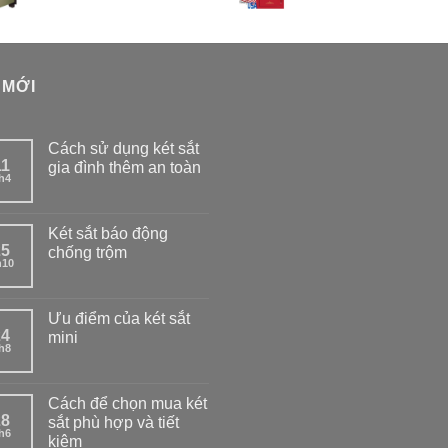
 MỚI
Cách sử dụng két sắt
11
gia đình thêm an toàn
h4
Két sắt báo động
25
chống trộm
h10
Ưu điểm của két sắt
24
mini
h8
Cách để chọn mua két
28
sắt phù hợp và tiết
h6
kiệm