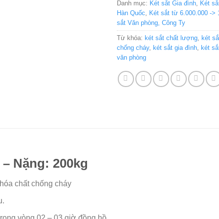
Danh mục:
Két sắt Gia đình
,
Két s
Hàn Quốc
,
Két sắt từ 6.000.000 ->
sắt Văn phòng, Công Ty
Từ khóa:
két sắt chất lượng
,
két sắ
chống cháy
,
két sắt gia đình
,
két sắ
văn phòng
 – Nặng: 200kg
 hóa chất chống cháy
u.
trong vòng 02 – 03 giờ đồng hồ