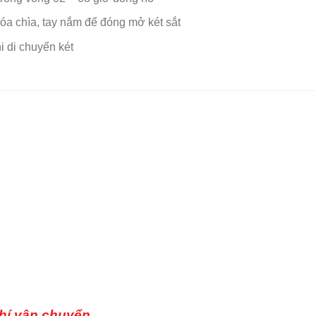
hóa chìa, tay nắm để đóng mở két sắt
i di chuyển két
hí vận chuyển