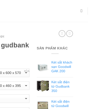
ÌNH
ơ gudbank
SẢN PHẨM KHÁC
Két sắt khách
sạn Goodwill
GAK 200
XÓA
Két sắt điện
tử Gudbank
350
Két sắt điện
tử Goodwill