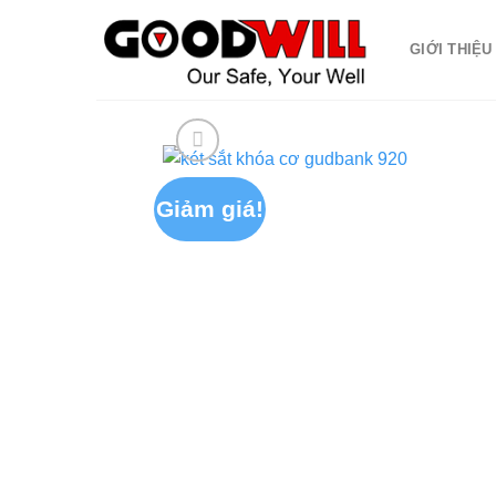
Skip
to
GIỚI THIỆU
content
Giảm giá!