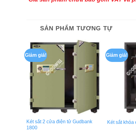
SẢN PHẨM TƯƠNG TỰ
Giảm giá!
Giảm giá!
Két sắt 2 cửa điện tử Gudbank
k 530
Két sắt khóa
1800