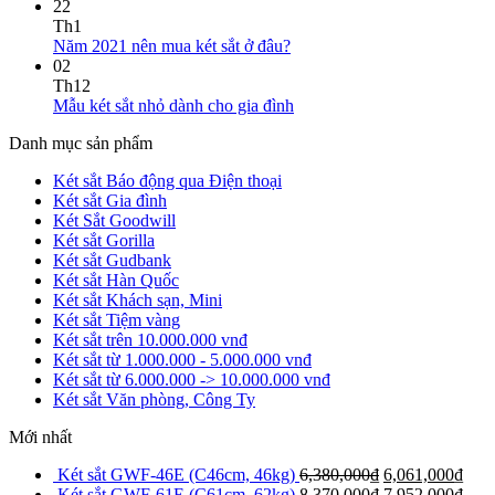
22
Th1
Năm 2021 nên mua két sắt ở đâu?
02
Th12
Mẫu két sắt nhỏ dành cho gia đình
Danh mục sản phẩm
Két sắt Báo động qua Điện thoại
Két sắt Gia đình
Két Sắt Goodwill
Két sắt Gorilla
Két sắt Gudbank
Két sắt Hàn Quốc
Két sắt Khách sạn, Mini
Két sắt Tiệm vàng
Két sắt trên 10.000.000 vnđ
Két sắt từ 1.000.000 - 5.000.000 vnđ
Két sắt từ 6.000.000 -> 10.000.000 vnđ
Két sắt Văn phòng, Công Ty
Mới nhất
Két sắt GWF-46E (C46cm, 46kg)
6,380,000
₫
6,061,000
₫
Két sắt GWF-61E (C61cm, 62kg)
8,370,000
₫
7,952,000
₫