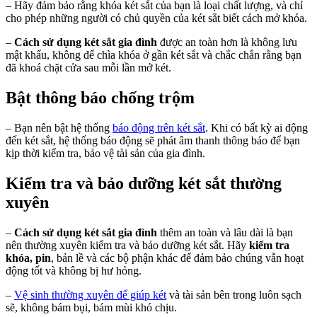
– Hãy đảm bảo rằng khóa két sắt của bạn là loại chất lượng, và chỉ
cho phép những người có chủ quyền của két sắt biết cách mở khóa.
–
Cách sử dụng két sắt gia đình
được an toàn hơn là không lưu
mật khẩu, không để chìa khóa ở gần két sắt và chắc chắn rằng bạn
đã khoá chặt cửa sau mỗi lần mở két.
Bật thông báo chống trộm
– Bạn nên bật hệ thống
báo động trên két sắt
. Khi có bất kỳ ai động
đến két sắt, hệ thống báo động sẽ phát âm thanh thông báo để bạn
kịp thời kiểm tra, bảo vệ tài sản của gia đình.
Kiểm tra và bảo dưỡng két sắt thường
xuyên
–
Cách sử dụng két sắt gia đình
thêm an toàn và lâu dài là bạn
nên thường xuyên kiểm tra và bảo dưỡng két sắt. Hãy
kiểm tra
khóa, pin
, bản lề và các bộ phận khác để đảm bảo chúng vẫn hoạt
động tốt và không bị hư hỏng.
–
Vệ sinh thường xuyên để giúp két
và tài sản bên trong luôn sạch
sẽ, không bám bụi, bám mùi khó chịu.