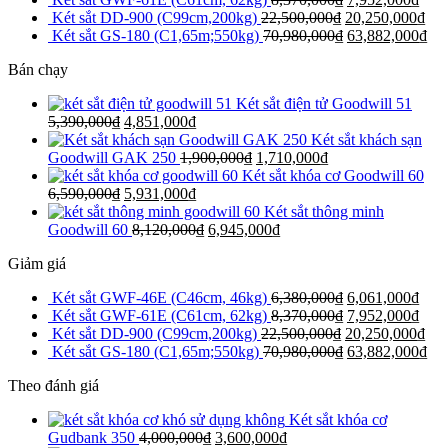
Két sắt DD-900 (C99cm,200kg)
22,500,000
₫
20,250,000
₫
Két sắt GS-180 (C1,65m;550kg)
70,980,000
₫
63,882,000
₫
Bán chạy
Két sắt điện tử Goodwill 51
5,390,000
₫
4,851,000
₫
Két sắt khách sạn
Goodwill GAK 250
1,900,000
₫
1,710,000
₫
Két sắt khóa cơ Goodwill 60
6,590,000
₫
5,931,000
₫
Két sắt thông minh
Goodwill 60
8,120,000
₫
6,945,000
₫
Giảm giá
Két sắt GWF-46E (C46cm, 46kg)
6,380,000
₫
6,061,000
₫
Két sắt GWF-61E (C61cm, 62kg)
8,370,000
₫
7,952,000
₫
Két sắt DD-900 (C99cm,200kg)
22,500,000
₫
20,250,000
₫
Két sắt GS-180 (C1,65m;550kg)
70,980,000
₫
63,882,000
₫
Theo đánh giá
Két sắt khóa cơ
Gudbank 350
4,000,000
₫
3,600,000
₫