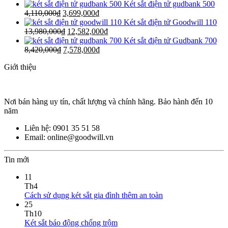
Két sắt điện tử gudbank 500
4,110,000
₫
3,699,000
₫
Két sắt điện tử Goodwill 110
13,980,000
₫
12,582,000
₫
Két sắt điện tử Gudbank 700
8,420,000
₫
7,578,000
₫
Giới thiệu
Nơi bán hàng uy tín, chất lượng và chính hãng. Bảo hành đến 10
năm
Liên hệ: 0901 35 51 58
Email: online@goodwill.vn
Tin mới
11
Th4
Cách sử dụng két sắt gia đình thêm an toàn
25
Th10
Két sắt báo động chống trộm