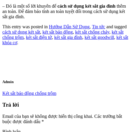
– Đó là một số lời khuyên để
cách
sử dụng két sắt gia đình
thêm
an toàn. Để đảm bảo tính an toàn tuyệt đối trong cách sử dụng két
sắt gia đình.
This entry was posted in
Hướng Dẫn Sử Dụng
,
Tin tức
and tagged
cách sử dụng két sắt
,
két sắt báo động
,
két sắt chống cháy
,
két sắt
chống trộm
,
két sắt điện tử
,
két sắt gia đình
,
két sắt goodwill
,
két sắt
khóa cơ
.
Admin
Két sắt báo động chống trộm
Trả lời
Email của bạn sẽ không được hiển thị công khai.
Các trường bắt
buộc được đánh dấu
*
Bình luận