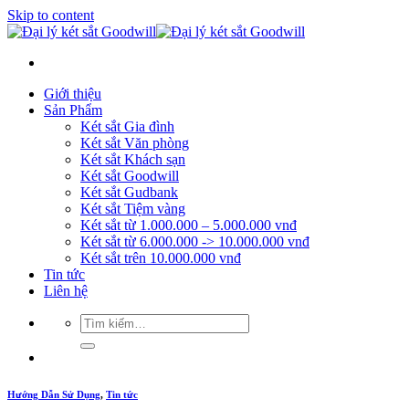
Skip to content
Giới thiệu
Sản Phẩm
Két sắt Gia đình
Két sắt Văn phòng
Két sắt Khách sạn
Két sắt Goodwill
Két sắt Gudbank
Két sắt Tiệm vàng
Két sắt từ 1.000.000 – 5.000.000 vnđ
Két sắt từ 6.000.000 -> 10.000.000 vnđ
Két sắt trên 10.000.000 vnđ
Tin tức
Liên hệ
Hướng Dẫn Sử Dụng
,
Tin tức