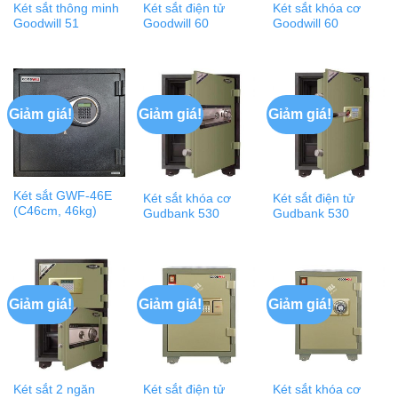
Két sắt thông minh
Két sắt điện tử
Két sắt khóa cơ
Goodwill 51
Goodwill 60
Goodwill 60
Giảm giá!
Giảm giá!
Giảm giá!
Két sắt GWF-46E
Két sắt khóa cơ
Két sắt điện tử
(C46cm, 46kg)
Gudbank 530
Gudbank 530
Giảm giá!
Giảm giá!
Giảm giá!
Két sắt 2 ngăn
Két sắt điện tử
Két sắt khóa cơ