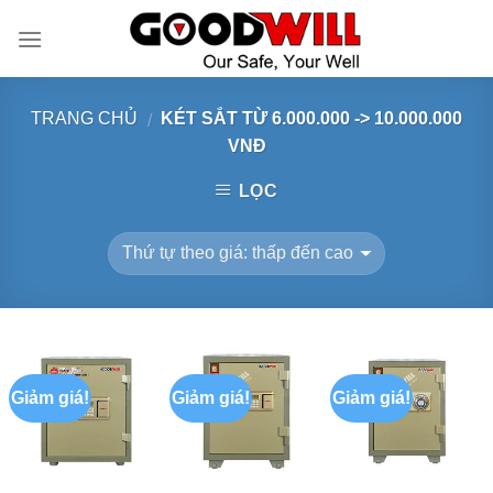
Skip
to
content
TRANG CHỦ
KÉT SẮT TỪ 6.000.000 -> 10.000.000
/
VNĐ
LỌC
Giảm giá!
Giảm giá!
Giảm giá!