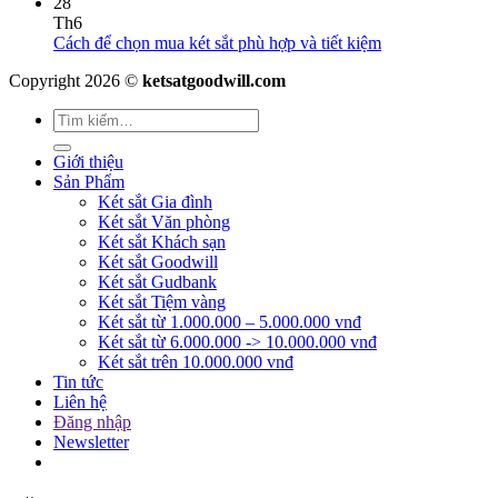
28
Th6
Cách để chọn mua két sắt phù hợp và tiết kiệm
Copyright 2026 ©
ketsatgoodwill.com
Giới thiệu
Sản Phẩm
Két sắt Gia đình
Két sắt Văn phòng
Két sắt Khách sạn
Két sắt Goodwill
Két sắt Gudbank
Két sắt Tiệm vàng
Két sắt từ 1.000.000 – 5.000.000 vnđ
Két sắt từ 6.000.000 -> 10.000.000 vnđ
Két sắt trên 10.000.000 vnđ
Tin tức
Liên hệ
Đăng nhập
Newsletter