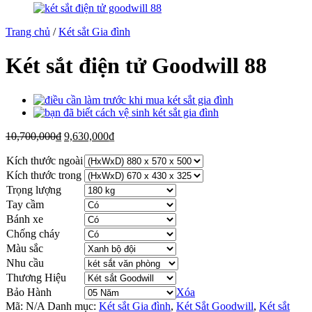
Trang chủ
/
Két sắt Gia đình
Két sắt điện tử Goodwill 88
10,700,000
₫
9,630,000
₫
Kích thước ngoài
Kích thước trong
Trọng lượng
Tay cầm
Bánh xe
Chống cháy
Màu sắc
Nhu cầu
Thương Hiệu
Bảo Hành
Xóa
Mã:
N/A
Danh mục:
Két sắt Gia đình
,
Két Sắt Goodwill
,
Két sắt