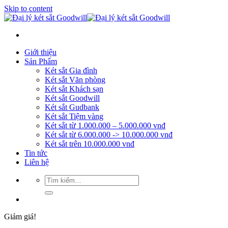
Skip to content
Giới thiệu
Sản Phẩm
Két sắt Gia đình
Két sắt Văn phòng
Két sắt Khách sạn
Két sắt Goodwill
Két sắt Gudbank
Két sắt Tiệm vàng
Két sắt từ 1.000.000 – 5.000.000 vnđ
Két sắt từ 6.000.000 -> 10.000.000 vnđ
Két sắt trên 10.000.000 vnđ
Tin tức
Liên hệ
Giảm giá!