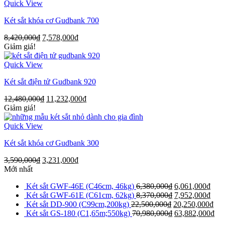
Quick View
Két sắt khóa cơ Gudbank 700
8,420,000
₫
7,578,000
₫
Giảm giá!
Quick View
Két sắt điện tử Gudbank 920
12,480,000
₫
11,232,000
₫
Giảm giá!
Quick View
Két sắt khóa cơ Gudbank 300
3,590,000
₫
3,231,000
₫
Mới nhất
Két sắt GWF-46E (C46cm, 46kg)
6,380,000
₫
6,061,000
₫
Két sắt GWF-61E (C61cm, 62kg)
8,370,000
₫
7,952,000
₫
Két sắt DD-900 (C99cm,200kg)
22,500,000
₫
20,250,000
₫
Két sắt GS-180 (C1,65m;550kg)
70,980,000
₫
63,882,000
₫