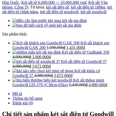
Hàn Quốc
,
Két sắt từ 6.000.000 -> 10.000.000 vnđ
,
Két sắt Văn
phòng, Công Ty
Từ khóa:
két sắt điện tử
,
két sắt điện tử 180kg
,
két
sắt điện tử chính hãng
,
két sắt điện tử goodwill
,
két sắt goodwill
Sản phẩm khác
Két sắt khách sạn
Goodwill GAK 200
1,590,000
₫
1,431,000
₫
Két sắt điện tử Gudbank 350
4,000,000
₫
3,600,000
₫
Két sắt điện tử Goodwill 37
4,080,000
₫
3,672,000
₫
Két sắt khóa cơ
Goodwill 37
4,080,000
₫
3,672,000
₫
Két sắt thông minh
Goodwill GD-37S (C38cm,65kg)
5,430,000
₫
4,890,000
₫
Mô tả
Thông tin bổ sung
Đánh giá (0)
Chi tiết sản phẩm két sắt điện tử Goodwill