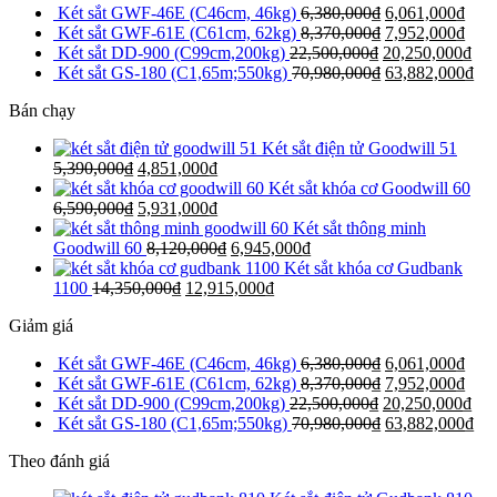
Két sắt GWF-46E (C46cm, 46kg)
6,380,000
₫
6,061,000
₫
Két sắt GWF-61E (C61cm, 62kg)
8,370,000
₫
7,952,000
₫
Két sắt DD-900 (C99cm,200kg)
22,500,000
₫
20,250,000
₫
Két sắt GS-180 (C1,65m;550kg)
70,980,000
₫
63,882,000
₫
Bán chạy
Két sắt điện tử Goodwill 51
5,390,000
₫
4,851,000
₫
Két sắt khóa cơ Goodwill 60
6,590,000
₫
5,931,000
₫
Két sắt thông minh
Goodwill 60
8,120,000
₫
6,945,000
₫
Két sắt khóa cơ Gudbank
1100
14,350,000
₫
12,915,000
₫
Giảm giá
Két sắt GWF-46E (C46cm, 46kg)
6,380,000
₫
6,061,000
₫
Két sắt GWF-61E (C61cm, 62kg)
8,370,000
₫
7,952,000
₫
Két sắt DD-900 (C99cm,200kg)
22,500,000
₫
20,250,000
₫
Két sắt GS-180 (C1,65m;550kg)
70,980,000
₫
63,882,000
₫
Theo đánh giá