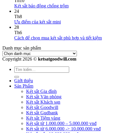
Th10
Két sắt báo động chống trộm
24
Th8
Ưu điểm của két sắt mini
28
Th6
Cách để chọn mua két sắt phù hợp và tiết kiệm
Danh mục sản phẩm
Copyright 2026 ©
ketsatgoodwill.com
Giới thiệu
Sản Phẩm
Két sắt Gia đình
Két sắt Văn phòng
Két sắt Khách sạn
Két sắt Goodwill
Két sắt Gudbank
Két sắt Tiệm vàng
Két sắt từ 1.000.000 – 5.000.000 vnđ
Két sắt từ 6.000.000 -> 10.000.000 vnđ