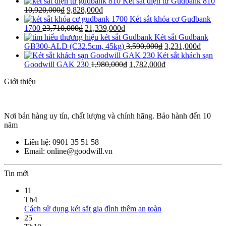
Két sắt điện tử Gudbank 810
10,920,000
₫
9,828,000
₫
Két sắt khóa cơ Gudbank
1700
23,710,000
₫
21,339,000
₫
Két sắt Gudbank
GB300-ALD (C32.5cm, 45kg)
3,590,000
₫
3,231,000
₫
Két sắt khách sạn
Goodwill GAK 230
1,980,000
₫
1,782,000
₫
Giới thiệu
Nơi bán hàng uy tín, chất lượng và chính hãng. Bảo hành đến 10
năm
Liên hệ: 0901 35 51 58
Email: online@goodwill.vn
Tin mới
11
Th4
Cách sử dụng két sắt gia đình thêm an toàn
25