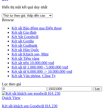
Hiển thị một kết quả duy nhất
Browse
Két sắt Báo động qua Điện thoại
Két sắt Gia đình
Két Sắt Goodwill
Két sắt Gorilla
Két sắt Gudbank
Két sắt Hàn Quốc
Két sắt Khách sạn, Mini
Két sắt Tiệm vàng
Két sắt trên 10.000.000 vnđ
Két sắt từ 1.000.000 - 5.000.000 vnđ
Két sắt từ 6.000.000 -> 10.000.000 vnđ
Két sắt Văn phòng, Công Ty
Lọc theo giá
Lọc
Quick View
Két sắt khách sạn Goodwill HA 230