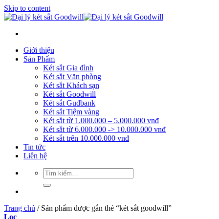
Skip to content
Giới thiệu
Sản Phẩm
Két sắt Gia đình
Két sắt Văn phòng
Két sắt Khách sạn
Két sắt Goodwill
Két sắt Gudbank
Két sắt Tiệm vàng
Két sắt từ 1.000.000 – 5.000.000 vnđ
Két sắt từ 6.000.000 -> 10.000.000 vnđ
Két sắt trên 10.000.000 vnđ
Tin tức
Liên hệ
Trang chủ
/
Sản phẩm được gắn thẻ “két sắt goodwill”
Lọc