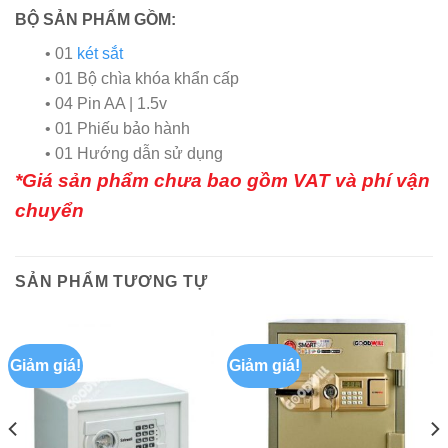
BỘ SẢN PHẨM GỒM:
• 01
két sắt
• 01 Bộ chìa khóa khẩn cấp
• 04 Pin AA | 1.5v
• 01 Phiếu bảo hành
• 01 Hướng dẫn sử dụng
*Giá sản phẩm chưa bao gồm VAT và phí vận
chuyển
SẢN PHẨM TƯƠNG TỰ
Giảm giá!
Giảm giá!