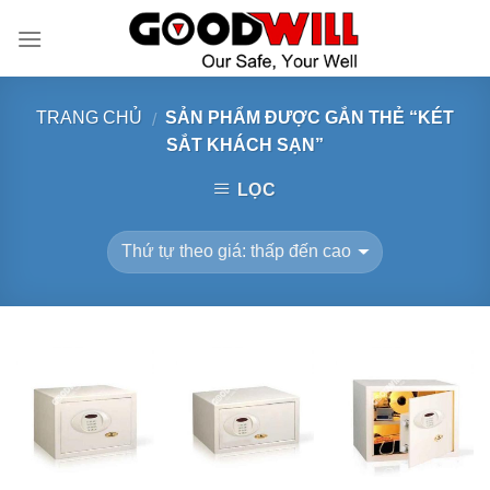
Skip
to
content
TRANG CHỦ
SẢN PHẨM ĐƯỢC GẮN THẺ “KÉT
/
SẮT KHÁCH SẠN”
LỌC