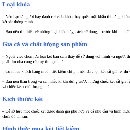
Loại khóa
– Nếu bạn là người hay đánh rơi chìa khóa, hay quên mật khẩu thì cũng không c
két sắt thông minh.
– Bạn nên tìm hiểu về những loại khóa này, cách sử dụng,…trước khi mua để t
Gía cả và chất lượng sản phẩm
– Ngoài việc chọn lựa loại két bạn cảm thấy dễ sử dụng với mình và người th
phải tìm nhà cung cấp uy tín bạn nhé.
– Có nhiều khách hàng muốn tiết kiệm chi phí nên đã chọn két sắt giá rẻ, dù v
– Bạn nên thận trọng và cân nhắc kĩ khi đứng trước những chiếc két sắt giá 
và chiếc kém chất lượng nhé.
Kích thước két
– Để sở hữu một chiếc két được đánh giá phù hợp về cả nhu cầu và hình thức,
chứa đủ tài sản.
Hình thức mua két tiết kiệm