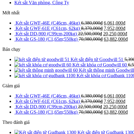
Két sắt Văn phòng, Công Ty
Mới nhất
Két sắt GWF-46E (C46cm, 46kg)
6,380,000
₫
6,061,000
₫
Két sắt GWF-61E (C61cm, 62kg)
8,370,000
₫
7,952,000
₫
Két sắt DD-900 (C99cm,200kg)
22,500,000
₫
20,250,000
₫
Két sắt GS-180 (C1,65m;550kg)
70,980,000
₫
63,882,000
₫
Bán chạy
Két sắt điện tử Goodwill 51
5,39
Két sắt khóa cơ Goodwill 60
6,
Két sắt thông minh Goodwill
Két sắt khóa cơ Gudbank 110
Giảm giá
Két sắt GWF-46E (C46cm, 46kg)
6,380,000
₫
6,061,000
₫
Két sắt GWF-61E (C61cm, 62kg)
8,370,000
₫
7,952,000
₫
Két sắt DD-900 (C99cm,200kg)
22,500,000
₫
20,250,000
₫
Két sắt GS-180 (C1,65m;550kg)
70,980,000
₫
63,882,000
₫
Theo đánh giá
Két sắt điện tử Gudbank 130