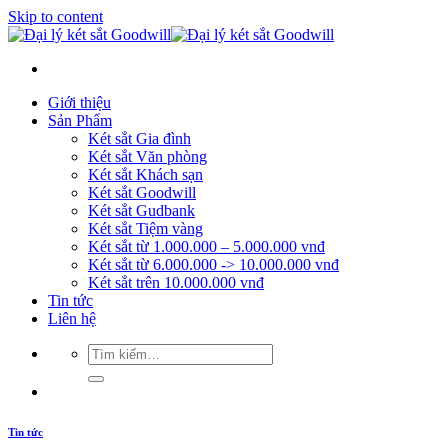
Skip to content
Giới thiệu
Sản Phẩm
Két sắt Gia đình
Két sắt Văn phòng
Két sắt Khách sạn
Két sắt Goodwill
Két sắt Gudbank
Két sắt Tiệm vàng
Két sắt từ 1.000.000 – 5.000.000 vnđ
Két sắt từ 6.000.000 -> 10.000.000 vnđ
Két sắt trên 10.000.000 vnđ
Tin tức
Liên hệ
Tin tức