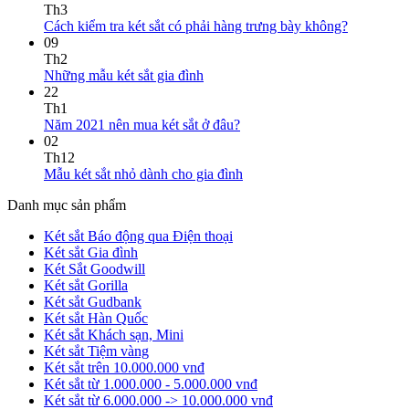
Th3
Cách kiểm tra két sắt có phải hàng trưng bày không?
09
Th2
Những mẫu két sắt gia đình
22
Th1
Năm 2021 nên mua két sắt ở đâu?
02
Th12
Mẫu két sắt nhỏ dành cho gia đình
Danh mục sản phẩm
Két sắt Báo động qua Điện thoại
Két sắt Gia đình
Két Sắt Goodwill
Két sắt Gorilla
Két sắt Gudbank
Két sắt Hàn Quốc
Két sắt Khách sạn, Mini
Két sắt Tiệm vàng
Két sắt trên 10.000.000 vnđ
Két sắt từ 1.000.000 - 5.000.000 vnđ
Két sắt từ 6.000.000 -> 10.000.000 vnđ