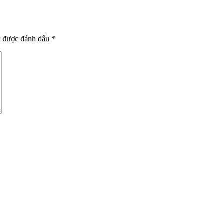
c được đánh dấu
*