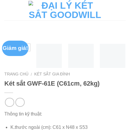
Skip
to
content
Giảm giá!
TRANG CHỦ
KÉT SẮT GIA ĐÌNH
/
Két sắt GWF-61E (C61cm, 62kg)
Thông tin kỹ thuật:
K.thước ngoài (cm): C61 x N48 x S53