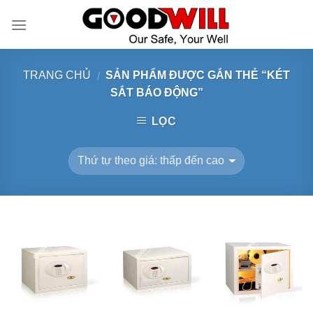
Skip
to
content
TRANG CHỦ
SẢN PHẨM ĐƯỢC GẮN THẺ “KÉT
/
SẮT BÁO ĐỘNG”
LỌC