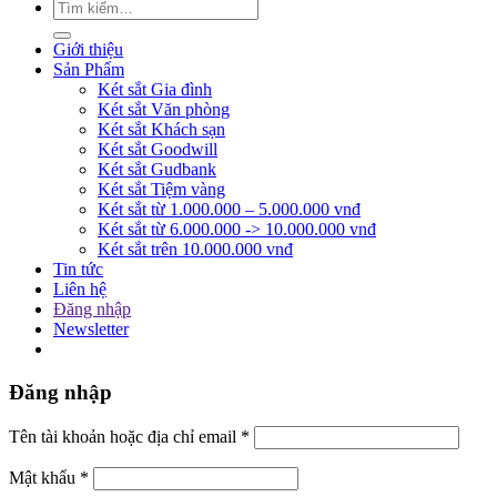
Giới thiệu
Sản Phẩm
Két sắt Gia đình
Két sắt Văn phòng
Két sắt Khách sạn
Két sắt Goodwill
Két sắt Gudbank
Két sắt Tiệm vàng
Két sắt từ 1.000.000 – 5.000.000 vnđ
Két sắt từ 6.000.000 -> 10.000.000 vnđ
Két sắt trên 10.000.000 vnđ
Tin tức
Liên hệ
Đăng nhập
Newsletter
Đăng nhập
Tên tài khoản hoặc địa chỉ email
*
Mật khẩu
*