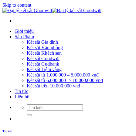
Skip to content
Giới thiệu
Sản Phẩm
Két sắt Gia đình
Két sắt Văn phòng
Két sắt Khách sạn
Két sắt Goodwill
Két sắt Gudbank
Két sắt Tiệm vàng
Két sắt từ 1.000.000 – 5.000.000 vnđ
Két sắt từ 6.000.000 -> 10.000.000 vnđ
Két sắt trên 10.000.000 vnđ
Tin tức
Liên hệ
Tin tức