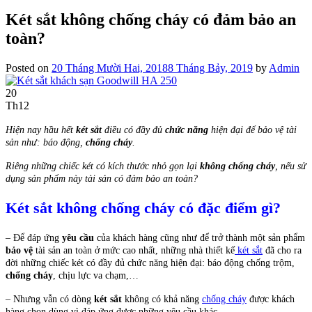
Két sắt không chống cháy có đảm bảo an
toàn?
Posted on
20 Tháng Mười Hai, 2018
8 Tháng Bảy, 2019
by
Admin
20
Th12
Hiện nay hầu hết
két sắt
điều có đầy đủ
chức năng
hiện đại để bảo vệ tài
sản như: báo động,
chống cháy
.
Riêng những chiếc két có kích thước nhỏ gọn lại
không chống cháy
, nếu sử
dụng sản phẩm này tài sản có đảm bảo an toàn?
Két sắt không chống cháy có đặc điểm gì?
– Để đáp ứng
yêu cầu
của khách hàng cũng như để trở thành một sản phẩm
bảo vệ
tài sản an toàn ở mức cao nhất, những nhà thiết kế
két sắt
đã cho ra
đời những chiếc két có đầy đủ chức năng hiện đại: báo động chống trộm,
chống cháy
, chịu lực va chạm,…
– Nhưng vẫn có dòng
két sắt
không có khả năng
chống cháy
được khách
hàng chọn dùng vì đáp ứng được những yêu cầu khác.