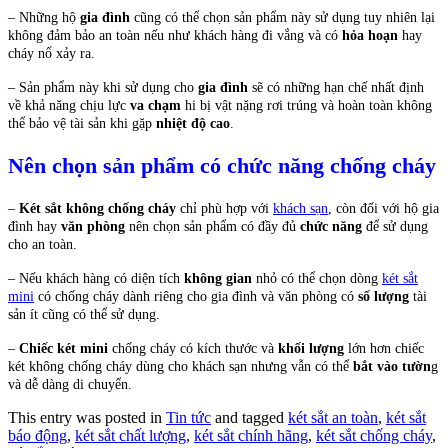
– Những hộ
gia đình
cũng có thể chọn sản phẩm này sử dụng tuy nhiên lại
không đảm bảo an toàn nếu như khách hàng đi vắng và có
hỏa hoạn
hay
cháy nổ xảy ra.
– Sản phẩm này khi sử dụng cho
gia đình
sẽ có những hạn chế nhất định
về khả năng chịu lực
va chạm
hi bị vật nặng rơi trúng và hoàn toàn không
thể bảo vệ tài sản khi gặp
nhiệt độ cao
.
Nên chọn sản phẩm có chức năng chống cháy
–
Két sắt không chống cháy
chỉ phù hợp với
khách sạn
, còn đối với hộ gia
đình hay
văn phòng
nên chọn sản phẩm có đầy đủ
chức năng
để sử dụng
cho an toàn.
– Nếu khách hàng có diện tích
không gian
nhỏ có thể chọn dòng
két sắt
mini
có chống cháy dành riêng cho gia đình và văn phòng có
số lượng
tài
sản ít cũng có thể sử dụng.
–
Chiếc két mini
chống cháy có kích thước và
khối lượng
lớn hơn chiếc
két không chống cháy dùng cho khách sạn nhưng vẫn có thể
bắt vào tườn
g
và dễ dàng di chuyển.
This entry was posted in
Tin tức
and tagged
két sắt an toàn
,
két sắt
báo động
,
két sắt chất lượng
,
két sắt chính hãng
,
két sắt chống cháy
,