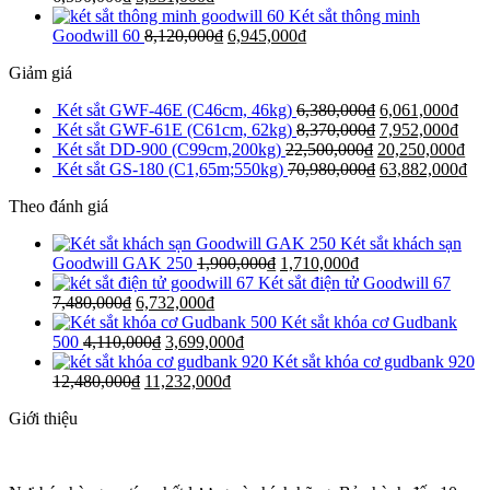
Két sắt thông minh
Goodwill 60
8,120,000
₫
6,945,000
₫
Giảm giá
Két sắt GWF-46E (C46cm, 46kg)
6,380,000
₫
6,061,000
₫
Két sắt GWF-61E (C61cm, 62kg)
8,370,000
₫
7,952,000
₫
Két sắt DD-900 (C99cm,200kg)
22,500,000
₫
20,250,000
₫
Két sắt GS-180 (C1,65m;550kg)
70,980,000
₫
63,882,000
₫
Theo đánh giá
Két sắt khách sạn
Goodwill GAK 250
1,900,000
₫
1,710,000
₫
Két sắt điện tử Goodwill 67
7,480,000
₫
6,732,000
₫
Két sắt khóa cơ Gudbank
500
4,110,000
₫
3,699,000
₫
Két sắt khóa cơ gudbank 920
12,480,000
₫
11,232,000
₫
Giới thiệu