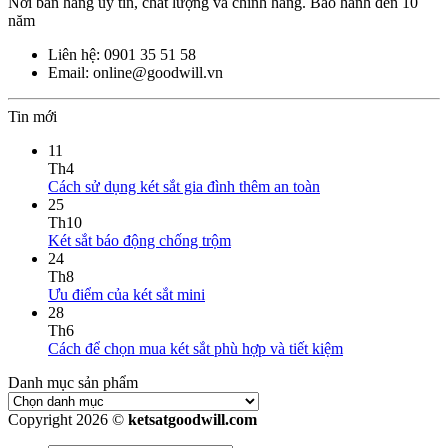
Nơi bán hàng uy tín, chất lượng và chính hãng. Bảo hành đến 10
năm
Liên hệ: 0901 35 51 58
Email: online@goodwill.vn
Tin mới
11
Th4
Cách sử dụng két sắt gia đình thêm an toàn
25
Th10
Két sắt báo động chống trộm
24
Th8
Ưu điểm của két sắt mini
28
Th6
Cách để chọn mua két sắt phù hợp và tiết kiệm
Danh mục sản phẩm
Copyright 2026 ©
ketsatgoodwill.com