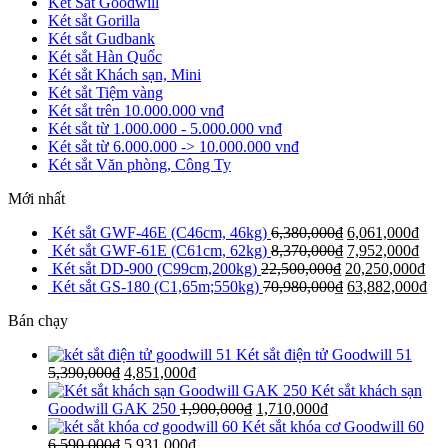
Két Sắt Goodwill
Két sắt Gorilla
Két sắt Gudbank
Két sắt Hàn Quốc
Két sắt Khách sạn, Mini
Két sắt Tiệm vàng
Két sắt trên 10.000.000 vnđ
Két sắt từ 1.000.000 - 5.000.000 vnđ
Két sắt từ 6.000.000 -> 10.000.000 vnđ
Két sắt Văn phòng, Công Ty
Mới nhất
Két sắt GWF-46E (C46cm, 46kg)
6,380,000
₫
6,061,000
₫
Két sắt GWF-61E (C61cm, 62kg)
8,370,000
₫
7,952,000
₫
Két sắt DD-900 (C99cm,200kg)
22,500,000
₫
20,250,000
₫
Két sắt GS-180 (C1,65m;550kg)
70,980,000
₫
63,882,000
₫
Bán chạy
Két sắt điện tử Goodwill 51
5,390,000
₫
4,851,000
₫
Két sắt khách sạn
Goodwill GAK 250
1,900,000
₫
1,710,000
₫
Két sắt khóa cơ Goodwill 60
6,590,000
₫
5,931,000
₫