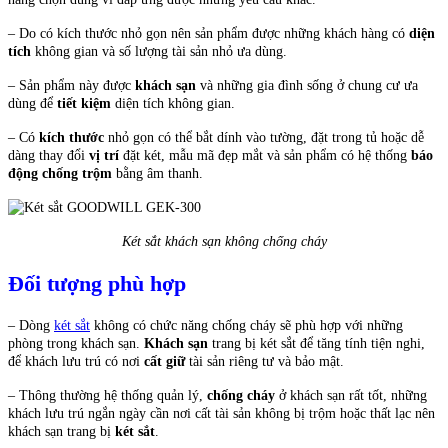
– Do có kích thước nhỏ gọn nên sản phẩm được những khách hàng có
diện
tích
không gian và số lượng tài sản nhỏ ưa dùng.
– Sản phẩm này được
khách sạn
và những gia đình sống ở chung cư ưa
dùng để
tiết kiệm
diện tích không gian.
– Có
kích thước
nhỏ gọn có thể bắt dính vào tường, đặt trong tủ hoặc dễ
dàng thay đổi
vị trí
đặt két, mẫu mã đẹp mắt và sản phẩm có hệ thống
báo
động chống trộm
bằng âm thanh.
Két sắt khách sạn không chống cháy
Đối tượng phù hợp
– Dòng
két sắt
không có chức năng chống cháy sẽ phù hợp với những
phòng trong khách sạn.
Khách sạn
trang bị két sắt để tăng tính tiện nghi,
để khách lưu trú có nơi
cất giữ
tài sản riêng tư và bảo mật.
– Thông thường hệ thống quản lý,
chống cháy
ở khách sạn rất tốt, những
khách lưu trú ngắn ngày cần nơi cất tài sản không bị trộm hoặc thất lạc nên
khách sạn trang bị
két sắt
.