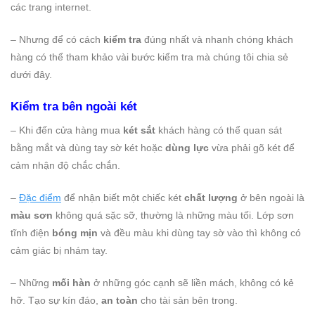
các trang internet.
– Nhưng để có cách
kiểm tra
đúng nhất và nhanh chóng khách
hàng có thể tham khảo vài bước kiểm tra mà chúng tôi chia sẻ
dưới đây.
Kiểm tra bên ngoài két
– Khi đến cửa hàng mua
két sắt
khách hàng có thể quan sát
bằng mắt và dùng tay sờ két hoặc
dùng lực
vừa phải gõ két để
cảm nhận độ chắc chắn.
–
Đặc điểm
để nhận biết một chiếc két
chất lượng
ở bên ngoài là
màu sơn
không quá sặc sỡ, thường là những màu tối. Lớp sơn
tĩnh điện
bóng mịn
và đều màu khi dùng tay sờ vào thì không có
cảm giác bị nhám tay.
– Những
mối hàn
ở những góc cạnh sẽ liền mách, không có kẻ
hỡ. Tạo sự kín đáo,
an toàn
cho tài sản bên trong.