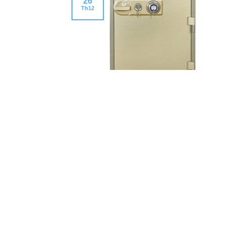
26
Th12