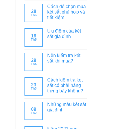
Cách để chọn mua
28
két sắt phù hợp và
Th6
tiết kiệm
Ưu điểm của két
18
sắt gia đình
Th5
Nên kiểm tra két
29
sắt khi mua?
Th4
Cách kiểm tra két
23
sắt có phải hàng
Th3
trưng bày không?
Những mẫu két sắt
09
gia đình
Th2
Năm 2021 nên