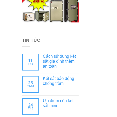
TIN TỨC
Cách sử dụng két
11
sắt gia đình thêm
Th4
an toàn
Két sắt báo động
25
chống trộm
Th10
Ưu điểm của két
24
sắt mini
Th8