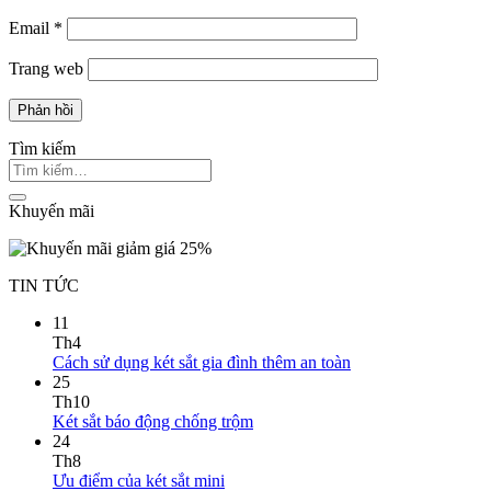
Email
*
Trang web
Tìm kiếm
Khuyến mãi
TIN TỨC
11
Th4
Cách sử dụng két sắt gia đình thêm an toàn
25
Th10
Két sắt báo động chống trộm
24
Th8
Ưu điểm của két sắt mini