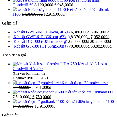
Két sắt thông minh
Goodwill 60
8,120,000
₫
6,945,000
₫
Két sắt khóa cơ Gudbank
1100
14,350,000
₫
12,915,000
₫
Giảm giá
Két sắt GWF-46E (C46cm, 46kg)
6,380,000
₫
6,061,000
₫
Két sắt GWF-61E (C61cm, 62kg)
8,370,000
₫
7,952,000
₫
Két sắt DD-900 (C99cm,200kg)
22,500,000
₫
20,250,000
₫
Két sắt GS-180 (C1,65m;550kg)
70,980,000
₫
63,882,000
₫
Theo đánh giá
Két sắt khách sạn
Goodwill HA 250
Xin vui lòng liên hệ
Hotline: 0901355158
Két sắt điện tử Goodwill 60
6,590,000
₫
5,931,000
₫
Két sắt khóa cơ Gudbank 600
7,510,000
₫
6,759,000
₫
Két sắt điện tử gudbank 1100
14,350,000
₫
12,915,000
₫
Giới thiệu