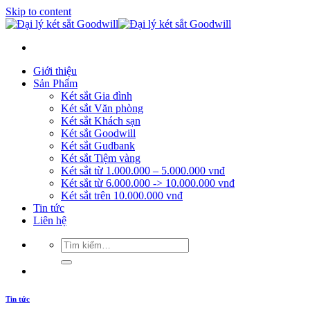
Skip to content
Giới thiệu
Sản Phẩm
Két sắt Gia đình
Két sắt Văn phòng
Két sắt Khách sạn
Két sắt Goodwill
Két sắt Gudbank
Két sắt Tiệm vàng
Két sắt từ 1.000.000 – 5.000.000 vnđ
Két sắt từ 6.000.000 -> 10.000.000 vnđ
Két sắt trên 10.000.000 vnđ
Tin tức
Liên hệ
Tin tức