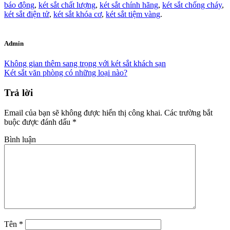
báo động
,
két sắt chất lượng
,
két sắt chính hãng
,
két sắt chống cháy
,
két sắt điện tử
,
két sắt khóa cơ
,
két sắt tiệm vàng
.
Admin
Không gian thêm sang trọng với két sắt khách sạn
Két sắt văn phòng có những loại nào?
Trả lời
Email của bạn sẽ không được hiển thị công khai.
Các trường bắt
buộc được đánh dấu
*
Bình luận
Tên
*