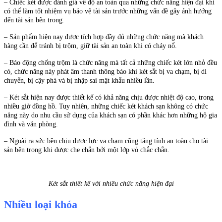
– Chiếc két được đánh giá về độ an toàn qua những chức năng hiện đại khi
có thể làm tốt nhiệm vụ bảo vệ tài sản trước những vấn đề gây ảnh hưởng
đến tài sản bên trong.
– Sản phẩm hiện nay được tích hợp đầy đủ những chức năng mà khách
hàng cần để tránh bị trộm, giữ tài sản an toàn khi có cháy nổ.
– Báo động chống trộm là chức năng mà tất cả những chiếc két lớn nhỏ đều
có, chức năng này phát âm thanh thông báo khi két sắt bị va chạm, bị di
chuyển, bị cậy phá và bị nhập sai mật khẩu nhiều lần.
– Két sắt hiện nay được thiết kế có khả năng chịu được nhiệt độ cao, trong
nhiều giờ đồng hồ. Tuy nhiên, những chiếc két khách sạn không có chức
năng này do nhu cầu sử dụng của khách sạn có phần khác hơn những hộ gia
đình và văn phòng.
– Ngoài ra sức bền chịu được lực va chạm cũng tăng tính an toàn cho tài
sản bên trong khi được che chắn bởi một lớp vỏ chắc chắn.
Két sắt thiết kế với nhiều chức năng hiện đại
Nhiều loại khóa