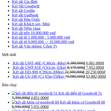
Két sắt Gia đình
Két Sắt Goodwill
Két sắt Gorilla
Két sắt Gudbank
Két sắt Hàn Quốc
Két sắt Khách sạn, Mini
Két sắt Tiệm vàng
Két sắt trên 10.000.000 vnđ
Két sắt từ 1.000.000 - 5.000.000 vnđ
Két sắt từ 6.000.000 -> 10.000.000 vnđ
Két sắt Văn phòng, Công Ty
Mới nhất
Két sắt GWF-46E (C46cm, 46kg)
6,380,000
₫
6,061,000
₫
Két sắt GWF-61E (C61cm, 62kg)
8,370,000
₫
7,952,000
₫
Két sắt DD-900 (C99cm,200kg)
22,500,000
₫
20,250,000
₫
Két sắt GS-180 (C1,65m;550kg)
70,980,000
₫
63,882,000
₫
Bán chạy
Két sắt điện tử Goodwill 51
5,390,000
₫
4,851,000
₫
Két sắt khóa cơ Goodwill 60
6,590,000
₫
5,931,000
₫