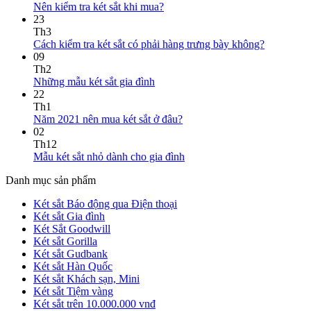
Nên kiểm tra két sắt khi mua?
23
Th3
Cách kiểm tra két sắt có phải hàng trưng bày không?
09
Th2
Những mẫu két sắt gia đình
22
Th1
Năm 2021 nên mua két sắt ở đâu?
02
Th12
Mẫu két sắt nhỏ dành cho gia đình
Danh mục sản phẩm
Két sắt Báo động qua Điện thoại
Két sắt Gia đình
Két Sắt Goodwill
Két sắt Gorilla
Két sắt Gudbank
Két sắt Hàn Quốc
Két sắt Khách sạn, Mini
Két sắt Tiệm vàng
Két sắt trên 10.000.000 vnđ