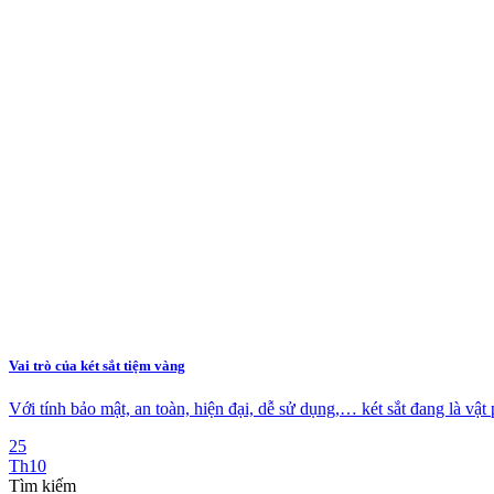
Vai trò của két sắt tiệm vàng
Với tính bảo mật, an toàn, hiện đại, dễ sử dụng,… két sắt đang là vật 
25
Th10
Tìm kiếm