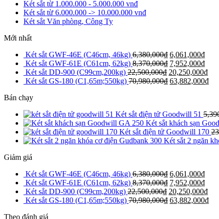
Két sắt từ 1.000.000 - 5.000.000 vnđ
Két sắt từ 6.000.000 -> 10.000.000 vnđ
Két sắt Văn phòng, Công Ty
Mới nhất
Két sắt GWF-46E (C46cm, 46kg)
6,380,000
₫
6,061,000
₫
Két sắt GWF-61E (C61cm, 62kg)
8,370,000
₫
7,952,000
₫
Két sắt DD-900 (C99cm,200kg)
22,500,000
₫
20,250,000
₫
Két sắt GS-180 (C1,65m;550kg)
70,980,000
₫
63,882,000
₫
Bán chạy
Két sắt điện tử Goodwill 51
5,39
Két sắt khách sạn Goo
Két sắt điện tử Goodwill 170
23
Két sắt 2 ngăn k
Giảm giá
Két sắt GWF-46E (C46cm, 46kg)
6,380,000
₫
6,061,000
₫
Két sắt GWF-61E (C61cm, 62kg)
8,370,000
₫
7,952,000
₫
Két sắt DD-900 (C99cm,200kg)
22,500,000
₫
20,250,000
₫
Két sắt GS-180 (C1,65m;550kg)
70,980,000
₫
63,882,000
₫
Theo đánh giá