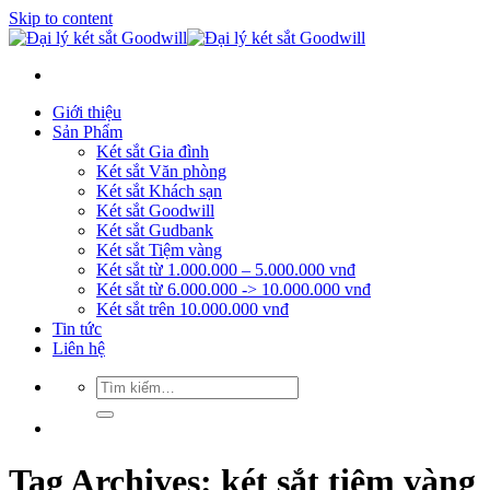
Skip to content
Giới thiệu
Sản Phẩm
Két sắt Gia đình
Két sắt Văn phòng
Két sắt Khách sạn
Két sắt Goodwill
Két sắt Gudbank
Két sắt Tiệm vàng
Két sắt từ 1.000.000 – 5.000.000 vnđ
Két sắt từ 6.000.000 -> 10.000.000 vnđ
Két sắt trên 10.000.000 vnđ
Tin tức
Liên hệ
Tag Archives:
két sắt tiệm vàng