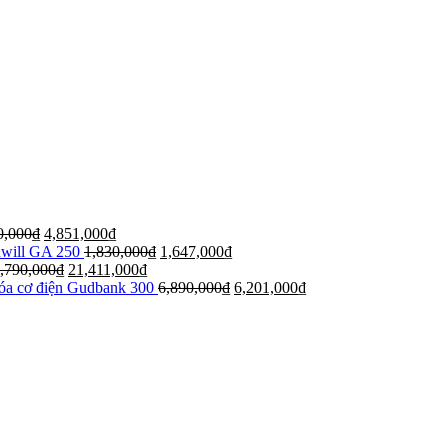
0,000
₫
4,851,000
₫
dwill GA 250
1,830,000
₫
1,647,000
₫
,790,000
₫
21,411,000
₫
hóa cơ điện Gudbank 300
6,890,000
₫
6,201,000
₫