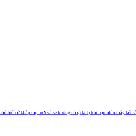
phổ biến ở khắp mọi nơi và sẽ không có gì là lạ khi bạn nhìn thấy két sắt