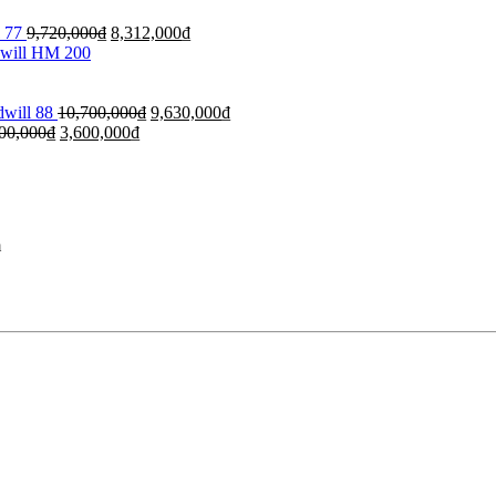
 77
9,720,000
₫
8,312,000
₫
dwill HM 200
dwill 88
10,700,000
₫
9,630,000
₫
00,000
₫
3,600,000
₫
m