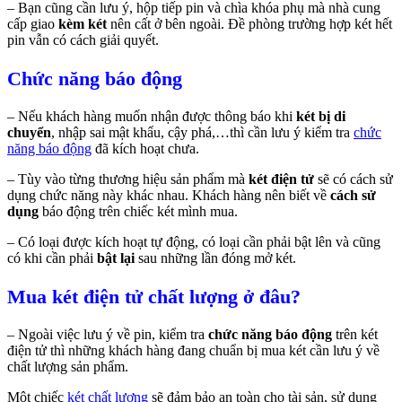
– Bạn cũng cần lưu ý, hộp tiếp pin và chìa khóa phụ mà nhà cung
cấp giao
kèm két
nên cất ở bên ngoài. Đề phòng trường hợp két hết
pin vẫn có cách giải quyết.
Chức năng báo động
– Nếu khách hàng muốn nhận được thông báo khi
két bị di
chuyển
, nhập sai mật khẩu, cậy phá,…thì cần lưu ý kiểm tra
chức
năng báo động
đã kích hoạt chưa.
– Tùy vào từng thương hiệu sản phẩm mà
két điện tử
sẽ có cách sử
dụng chức năng này khác nhau. Khách hàng nên biết về
cách sử
dụng
báo động trên chiếc két mình mua.
– Có loại được kích hoạt tự động, có loại cần phải bật lên và cũng
có khi cần phải
bật lại
sau những lần đóng mở két.
Mua két điện tử chất lượng ở đâu?
– Ngoài việc lưu ý về pin, kiểm tra
chức năng báo động
trên két
điện tử thì những khách hàng đang chuẩn bị mua két cần lưu ý về
chất lượng sản phẩm.
Một chiếc
két chất lượng
sẽ đảm bảo an toàn cho tài sản, sử dụng