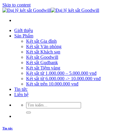
Skip to content
Giới thiệu
Sản Phẩm
Két sắt Gia đình
Két sắt Văn phòng
Két sắt Khách sạn
Két sắt Goodwill
Két sắt Gudbank
Két sắt Tiệm vàng
Két sắt từ 1.000.000 – 5.000.000 vnđ
Két sắt từ 6.000.000 -> 10.000.000 vnđ
Két sắt trên 10.000.000 vnđ
Tin tức
Liên hệ
Tin tức