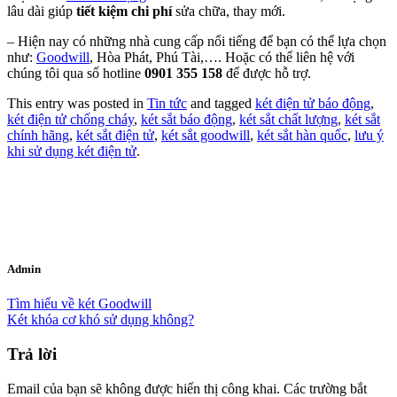
lâu dài giúp
tiết kiệm chi phí
sửa chữa, thay mới.
– Hiện nay có những nhà cung cấp nổi tiếng để bạn có thể lựa chọn
như:
Goodwill
, Hòa Phát, Phú Tài,…. Hoặc có thể liên hệ với
chúng tôi qua số hotline
0901 355 158
để được hỗ trợ.
This entry was posted in
Tin tức
and tagged
két điện tử báo động
,
két điện tử chống cháy
,
két sắt báo động
,
két sắt chất lượng
,
két sắt
chính hãng
,
két sắt điện tử
,
két sắt goodwill
,
két sắt hàn quốc
,
lưu ý
khi sử dụng két điện tử
.
Admin
Tìm hiểu về két Goodwill
Két khóa cơ khó sử dụng không?
Trả lời
Email của bạn sẽ không được hiển thị công khai.
Các trường bắt