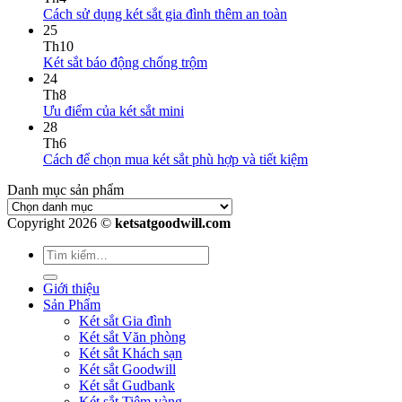
Cách sử dụng két sắt gia đình thêm an toàn
25
Th10
Két sắt báo động chống trộm
24
Th8
Ưu điểm của két sắt mini
28
Th6
Cách để chọn mua két sắt phù hợp và tiết kiệm
Danh mục sản phẩm
Copyright 2026 ©
ketsatgoodwill.com
Giới thiệu
Sản Phẩm
Két sắt Gia đình
Két sắt Văn phòng
Két sắt Khách sạn
Két sắt Goodwill
Két sắt Gudbank
Két sắt Tiệm vàng