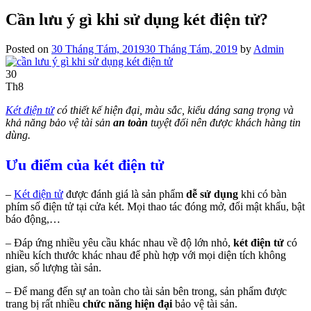
Cần lưu ý gì khi sử dụng két điện tử?
Posted on
30 Tháng Tám, 2019
30 Tháng Tám, 2019
by
Admin
30
Th8
Két điện tử
có thiết kế hiện đại, màu sắc, kiểu dáng sang trọng và
khả năng bảo vệ tài sản
an toàn
tuyệt đối nên được khách hàng tin
dùng.
Ưu điểm của két điện tử
–
Két điện tử
được đánh giá là sản phẩm
dễ sử dụng
khi có bàn
phím số điện tử tại cửa két. Mọi thao tác đóng mở, đổi mật khẩu, bật
báo động,…
– Đáp ứng nhiều yêu cầu khác nhau về độ lớn nhỏ,
két điện tử
có
nhiều kích thước khác nhau để phù hợp với mọi diện tích không
gian, số lượng tài sản.
– Để mang đến sự an toàn cho tài sản bên trong, sản phẩm được
trang bị rất nhiều
chức năng hiện đại
bảo vệ tài sản.