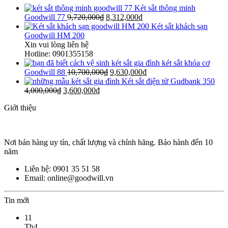
Két sắt thông minh
Goodwill 77
9,720,000
₫
8,312,000
₫
Két sắt khách sạn
Goodwill HM 200
Xin vui lòng liên hệ
Hotline: 0901355158
két sắt khóa cơ
Goodwill 88
10,700,000
₫
9,630,000
₫
Két sắt điện tử Gudbank 350
4,000,000
₫
3,600,000
₫
Giới thiệu
Nơi bán hàng uy tín, chất lượng và chính hãng. Bảo hành đến 10
năm
Liên hệ: 0901 35 51 58
Email: online@goodwill.vn
Tin mới
11
Th4