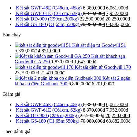
Két sắt GWF-46E (C46cm, 46kg)
6,380,000
₫
6,061,000
₫
Két sắt GWF-61E (C61cm, 62kg)
8,370,000
₫
7,952,000
₫
Két sắt DD-900 (C99cm,200kg)
22,500,000
₫
20,250,000
₫
Két sắt GS-180 (C1,65m;550kg)
70,980,000
₫
63,882,000
₫
Bán chạy
Két sắt điện tử Goodwill 51
5,390,000
₫
4,851,000
₫
Két sắt khách sạn
Goodwill GA 250
1,830,000
₫
1,647,000
₫
Két sắt điện tử Goodwill 170
23,790,000
₫
21,411,000
₫
Két sắt 2 ngăn
khóa cơ điện Gudbank 300
6,890,000
₫
6,201,000
₫
Giảm giá
Két sắt GWF-46E (C46cm, 46kg)
6,380,000
₫
6,061,000
₫
Két sắt GWF-61E (C61cm, 62kg)
8,370,000
₫
7,952,000
₫
Két sắt DD-900 (C99cm,200kg)
22,500,000
₫
20,250,000
₫
Két sắt GS-180 (C1,65m;550kg)
70,980,000
₫
63,882,000
₫
Theo đánh giá