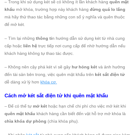
– Trong khi sử dụng két sẽ có không ít lần khách hàng
quên mật
khẩu
mở khóa, trường hợp này khách hàng
đừng quá lo lắng
mà hãy thử thao tác bằng những con số ý nghĩa và quên thuộc
để mở két.
– Tìm lại những
thông ti
n hướng dẫn sử dụng két từ nhà cung
cấp hoặc
liên hệ
trực tiếp nơi cung cấp để nhờ hướng dẫn nếu
khách hàng không tự thao tác được.
– Không nên cậy phá két vì sẽ gây
hư hỏng két
và ảnh hưởng
đến tài sản bên trong, việc quên mật khẩu trên
két sắt điện tử
dễ dàng xử lý hơn
khóa cơ.
Cách mở két sắt điện tử khi quên mật khẩu
– Để có thể tự
mở két
hoặc hạn chế chi phí cho việc mở két khi
quên mật khẩu
khách hàng cần biết đến vật hỗ trợ mở khóa là
chìa khóa dự phòng
(chìa khóa phụ).
– Khi nhận
két sắt
từ nhà cung cấp khách hàng sẽ được giao kèm