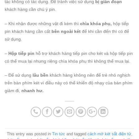
tác không có tác dụng. Để tránh việc sử dụng
bị gián đoạn
khách hàng cần chú ý pin.
– Khi nhận được những vật đi kèm thì
chìa khóa phụ,
hộp tiếp
pin khách hàng cần cất
bên ngoài két
để khi cần đến thì có để
sử dụng.
–
Hộp tiếp pin
hỗ trợ khách hàng tiếp pin cho két và hộp tiếp pin
có thể mua lại nhưng riêng chìa khóa phụ thì không thể mua lại.
– Để sử dụng
lâu bền
khách hàng không nên để trẻ nhỏ nghịch
trên bàn phím két vì điều này có thể khiến độ nhạy của bàn phím
giảm đi,
nhanh hư.
This entry was posted in
Tin tức
and tagged
cách mở két sắt điện tử
,