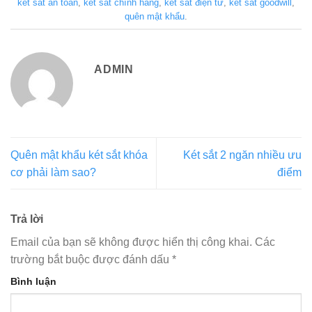
két sắt an toàn
,
két sắt chính hãng
,
két sắt điện tử
,
két sắt goodwill
,
quên mật khẩu
.
ADMIN
Quên mật khẩu két sắt khóa
Két sắt 2 ngăn nhiều ưu
cơ phải làm sao?
điểm
Trả lời
Email của bạn sẽ không được hiển thị công khai.
Các
trường bắt buộc được đánh dấu
*
Bình luận