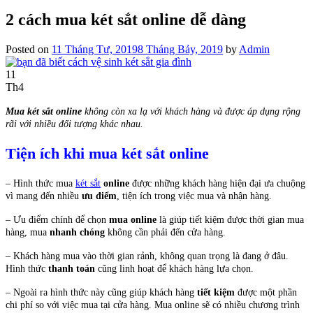
2 cách mua két sắt online dễ dàng
Posted on
11 Tháng Tư, 2019
8 Tháng Bảy, 2019
by
Admin
11
Th4
Mua két sắt online
không còn xa lạ với khách hàng và được áp dụng rộng
rãi với nhiều đối tượng khác nhau.
Tiện ích khi mua két sắt online
– Hình thức mua
két sắt
online
được những khách hàng hiện đại ưa chuộng
vì mang đến nhiều
ưu điểm
, tiện ích trong việc mua và nhận hàng.
– Ưu điểm chính để chọn
mua online
là giúp tiết kiệm được thời gian mua
hàng, mua
nhanh chóng
không cần phải đến cửa hàng.
– Khách hàng mua vào thời gian rảnh, không quan trọng là đang ở đâu.
Hình thức
thanh toán
cũng linh hoạt để khách hàng lựa chọn.
– Ngoài ra hình thức này cũng giúp khách hàng
tiết kiệm
được một phần
chi phí so với việc mua tại cửa hàng. Mua online sẽ có nhiều chương trình