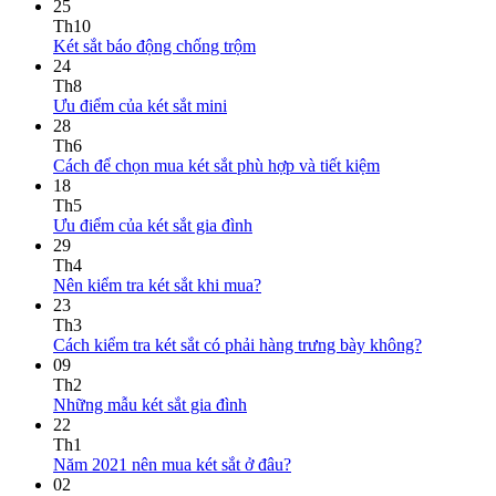
25
Th10
Két sắt báo động chống trộm
24
Th8
Ưu điểm của két sắt mini
28
Th6
Cách để chọn mua két sắt phù hợp và tiết kiệm
18
Th5
Ưu điểm của két sắt gia đình
29
Th4
Nên kiểm tra két sắt khi mua?
23
Th3
Cách kiểm tra két sắt có phải hàng trưng bày không?
09
Th2
Những mẫu két sắt gia đình
22
Th1
Năm 2021 nên mua két sắt ở đâu?
02