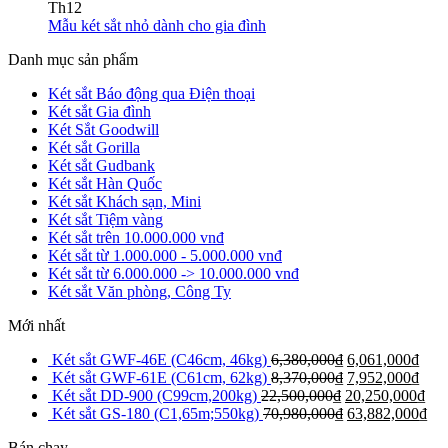
Th12
Mẫu két sắt nhỏ dành cho gia đình
Danh mục sản phẩm
Két sắt Báo động qua Điện thoại
Két sắt Gia đình
Két Sắt Goodwill
Két sắt Gorilla
Két sắt Gudbank
Két sắt Hàn Quốc
Két sắt Khách sạn, Mini
Két sắt Tiệm vàng
Két sắt trên 10.000.000 vnđ
Két sắt từ 1.000.000 - 5.000.000 vnđ
Két sắt từ 6.000.000 -> 10.000.000 vnđ
Két sắt Văn phòng, Công Ty
Mới nhất
Két sắt GWF-46E (C46cm, 46kg)
6,380,000
₫
6,061,000
₫
Két sắt GWF-61E (C61cm, 62kg)
8,370,000
₫
7,952,000
₫
Két sắt DD-900 (C99cm,200kg)
22,500,000
₫
20,250,000
₫
Két sắt GS-180 (C1,65m;550kg)
70,980,000
₫
63,882,000
₫
Bán chạy