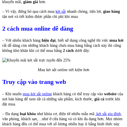
khuyến mãi,
giảm giá
hơn.
– Vì vậy, đừng bỏ qua cách mua
két sắt
nhanh chóng, tiện lợi,
giao hàng
tận nơi và tiết kiệm được phần chi phí khi mua.
2 cách mua online dễ dàng
– Với nhiều khách hàng
hiện đại
, biết sử dụng công nghệ thì việc
mua két
rất dễ dàng còn những khách hàng chưa mua hàng bằng cách này thì cũng
không khó khăn khi có thể mua bằng
2 cách
dưới đây:
Mua két sắt online tiết kiệm hơn
Truy cập vào trang web
– Khi muốn
mua két sắt online
khách hàng có thể truy cập vào
website
của
nơi bán hàng để xem tất cả những sản phẩm, kích thước,
giá cả
trước khi
đặt mua.
– Đa dạng
loại khóa
như khóa cơ, điện tử nhiều mẫu mã:
két sắt gia đình
,
văn phòng, khách sạn,…như ở cửa hàng và có khi đa dạng hơn. Mọi nhóm
khách hàng đều có thể mua với số lượng nhiều hay ít bằng hình thức này.