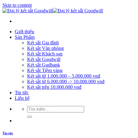
Skip to content
Giới thiệu
Sản Phẩm
Két sắt Gia đình
Két sắt Văn phòng
Két sắt Khách sạn
Két sắt Goodwill
Két sắt Gudbank
Két sắt Tiệm vàng
Két sắt từ 1.000.000 – 5.000.000 vnđ
Két sắt từ 6.000.000 -> 10.000.000 vnđ
Két sắt trên 10.000.000 vnđ
Tin tức
Liên hệ
Tin tức