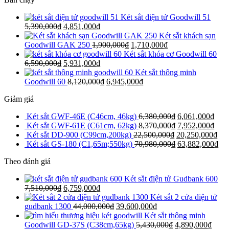
Két sắt điện tử Goodwill 51
5,390,000
₫
4,851,000
₫
Két sắt khách sạn
Goodwill GAK 250
1,900,000
₫
1,710,000
₫
Két sắt khóa cơ Goodwill 60
6,590,000
₫
5,931,000
₫
Két sắt thông minh
Goodwill 60
8,120,000
₫
6,945,000
₫
Giảm giá
Két sắt GWF-46E (C46cm, 46kg)
6,380,000
₫
6,061,000
₫
Két sắt GWF-61E (C61cm, 62kg)
8,370,000
₫
7,952,000
₫
Két sắt DD-900 (C99cm,200kg)
22,500,000
₫
20,250,000
₫
Két sắt GS-180 (C1,65m;550kg)
70,980,000
₫
63,882,000
₫
Theo đánh giá
Két sắt điện tử Gudbank 600
7,510,000
₫
6,759,000
₫
Két sắt 2 cửa điện tử
gudbank 1300
44,000,000
₫
39,600,000
₫
Két sắt thông minh
Goodwill GD-37S (C38cm,65kg)
5,430,000
₫
4,890,000
₫