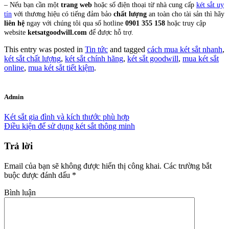
– Nếu bạn cần một
trang web
hoặc số điện thoại từ nhà cung cấp
két sắt uy
tín
với thương hiệu có tiếng đảm bảo
chất lượng
an toàn cho tài sản thì hãy
liên hệ
ngay với chúng tôi qua số hotline
0901 355 158
hoặc truy cập
website
ketsatgoodwill.com
để được hỗ trợ.
This entry was posted in
Tin tức
and tagged
cách mua két sắt nhanh
,
két sắt chất lượng
,
két sắt chính hãng
,
két sắt goodwill
,
mua két sắt
online
,
mua két sắt tiết kiệm
.
Admin
Két sắt gia đình và kích thước phù hợp
Điều kiện để sử dụng két sắt thông minh
Trả lời
Email của bạn sẽ không được hiển thị công khai.
Các trường bắt
buộc được đánh dấu
*
Bình luận