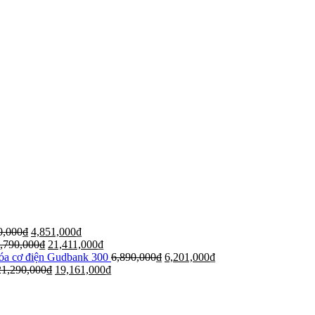
0,000
₫
4,851,000
₫
,790,000
₫
21,411,000
₫
hóa cơ điện Gudbank 300
6,890,000
₫
6,201,000
₫
21,290,000
₫
19,161,000
₫