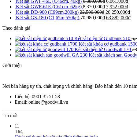
Két sắt GWF-46E (C46cm, 46kg)
6,380,000
₫
6,061,000
₫
Két sắt GWF-61E (C61cm, 62kg)
8,370,000
₫
7,952,000
₫
Két sắt DD-900 (C99cm,200kg)
22,500,000
₫
20,250,000
₫
Két sắt GS-180 (C1,65m;550kg)
70,980,000
₫
63,882,000
₫
Theo đánh giá
Két sắt điện tử Gudbank 510
5,
Két sắt khóa cơ gudbank 150
Két sắt điện tử Goodwill 170
23
Két sắt khách sạn Good
Giới thiệu
Nơi bán hàng uy tín, chất lượng và chính hãng. Bảo hành đến 10 nă
Liên hệ: 0901 35 51 58
Email: online@goodwill.vn
Tin mới
11
Th4
Cách sử dụng két sắt gia đình thêm an toàn