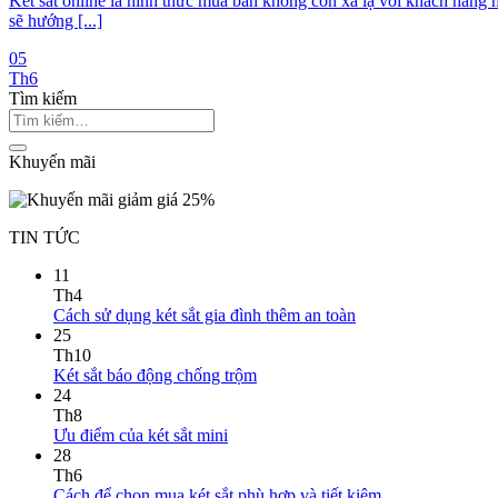
Két sắt online là hình thức mua bán không còn xa lạ với khách hàng 
sẽ hướng [...]
05
Th6
Tìm kiếm
Khuyến mãi
TIN TỨC
11
Th4
Cách sử dụng két sắt gia đình thêm an toàn
25
Th10
Két sắt báo động chống trộm
24
Th8
Ưu điểm của két sắt mini
28
Th6
Cách để chọn mua két sắt phù hợp và tiết kiệm