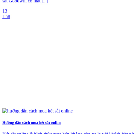
sắt Goodwill có mặt [...]
13
Th8
Hướng dẫn cách mua két sắt online