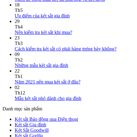
18
Th5
Ưu điểm của két sắt gia đình
29
Th4
Nên kiểm tra két sắt khi mua?
23
Th3
Cách kiểm tra két sắt có phải hàng trưng bày không?
09
Th2
Những mẫu két sắt gia đình
22
Th1
Năm 2021 nên mua két sắt ở đâu?
02
Th12
Mẫu két sắt nhỏ dành cho gia đình
Danh mục sản phẩm
Két sắt Báo động qua Điện thoại
Két sắt Gia đình
Két Sắt Goodwill
Két sắt Gorilla