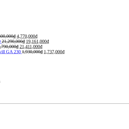
300,000
₫
4,770,000
₫
0
21,290,000
₫
19,161,000
₫
,790,000
₫
21,411,000
₫
will GA 230
1,930,000
₫
1,737,000
₫
m