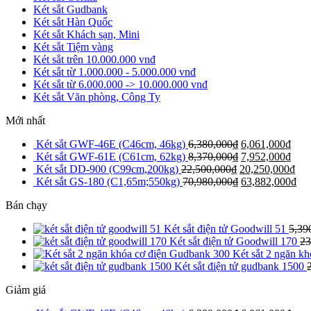
Két sắt Gudbank
Két sắt Hàn Quốc
Két sắt Khách sạn, Mini
Két sắt Tiệm vàng
Két sắt trên 10.000.000 vnđ
Két sắt từ 1.000.000 - 5.000.000 vnđ
Két sắt từ 6.000.000 -> 10.000.000 vnđ
Két sắt Văn phòng, Công Ty
Mới nhất
Két sắt GWF-46E (C46cm, 46kg)
6,380,000
₫
6,061,000
₫
Két sắt GWF-61E (C61cm, 62kg)
8,370,000
₫
7,952,000
₫
Két sắt DD-900 (C99cm,200kg)
22,500,000
₫
20,250,000
₫
Két sắt GS-180 (C1,65m;550kg)
70,980,000
₫
63,882,000
₫
Bán chạy
Két sắt điện tử Goodwill 51
5,39
Két sắt điện tử Goodwill 170
23
Két sắt 2 ngăn k
Két sắt điện tử gudbank 1500
Giảm giá