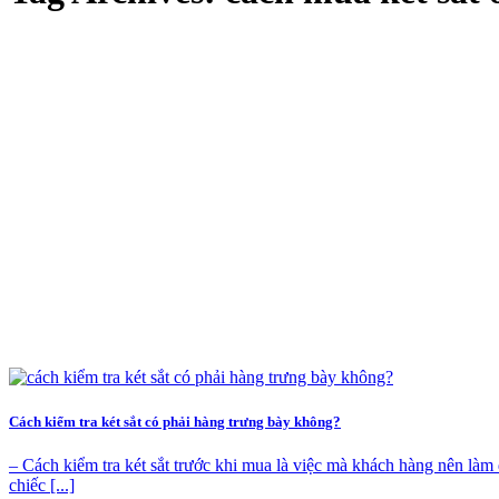
Cách kiểm tra két sắt có phải hàng trưng bày không?
– Cách kiểm tra két sắt trước khi mua là việc mà khách hàng nên là
chiếc [...]