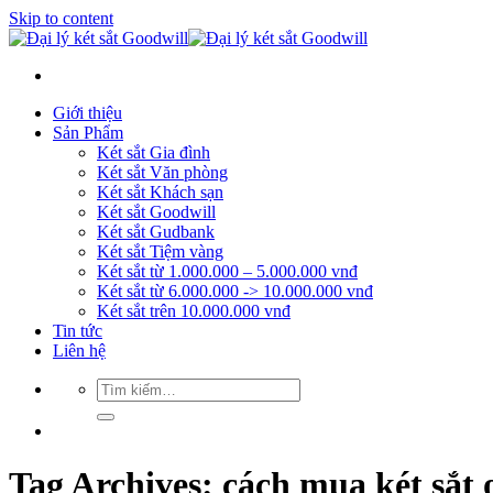
Skip to content
Giới thiệu
Sản Phẩm
Két sắt Gia đình
Két sắt Văn phòng
Két sắt Khách sạn
Két sắt Goodwill
Két sắt Gudbank
Két sắt Tiệm vàng
Két sắt từ 1.000.000 – 5.000.000 vnđ
Két sắt từ 6.000.000 -> 10.000.000 vnđ
Két sắt trên 10.000.000 vnđ
Tin tức
Liên hệ
Tag Archives:
cách mua két sắt 