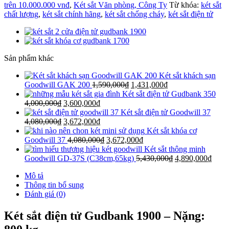
trên 10.000.000 vnđ
,
Két sắt Văn phòng, Công Ty
Từ khóa:
két sắt
chất lượng
,
két sắt chính hãng
,
két sắt chống cháy
,
két sắt điện tử
Sản phẩm khác
Két sắt khách sạn
Goodwill GAK 200
1,590,000
₫
1,431,000
₫
Két sắt điện tử Gudbank 350
4,000,000
₫
3,600,000
₫
Két sắt điện tử Goodwill 37
4,080,000
₫
3,672,000
₫
Két sắt khóa cơ
Goodwill 37
4,080,000
₫
3,672,000
₫
Két sắt thông minh
Goodwill GD-37S (C38cm,65kg)
5,430,000
₫
4,890,000
₫
Mô tả
Thông tin bổ sung
Đánh giá (0)
Két sắt điện tử Gudbank 1900 – Nặng: