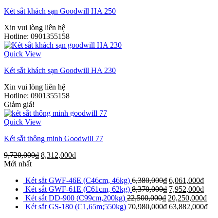
Két sắt khách sạn Goodwill HA 250
Xin vui lòng liên hệ
Hotline: 0901355158
Quick View
Két sắt khách sạn Goodwill HA 230
Xin vui lòng liên hệ
Hotline: 0901355158
Giảm giá!
Quick View
Két sắt thông minh Goodwill 77
9,720,000
₫
8,312,000
₫
Mới nhất
Két sắt GWF-46E (C46cm, 46kg)
6,380,000
₫
6,061,000
₫
Két sắt GWF-61E (C61cm, 62kg)
8,370,000
₫
7,952,000
₫
Két sắt DD-900 (C99cm,200kg)
22,500,000
₫
20,250,000
₫
Két sắt GS-180 (C1,65m;550kg)
70,980,000
₫
63,882,000
₫