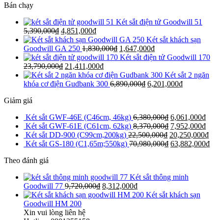
Bán chạy
Két sắt điện tử Goodwill 51
5,390,000
₫
4,851,000
₫
Két sắt khách sạn
Goodwill GA 250
1,830,000
₫
1,647,000
₫
Két sắt điện tử Goodwill 170
23,790,000
₫
21,411,000
₫
Két sắt 2 ngăn
khóa cơ điện Gudbank 300
6,890,000
₫
6,201,000
₫
Giảm giá
Két sắt GWF-46E (C46cm, 46kg)
6,380,000
₫
6,061,000
₫
Két sắt GWF-61E (C61cm, 62kg)
8,370,000
₫
7,952,000
₫
Két sắt DD-900 (C99cm,200kg)
22,500,000
₫
20,250,000
₫
Két sắt GS-180 (C1,65m;550kg)
70,980,000
₫
63,882,000
₫
Theo đánh giá
Két sắt thông minh
Goodwill 77
9,720,000
₫
8,312,000
₫
Két sắt khách sạn
Goodwill HM 200
Xin vui lòng liên hệ