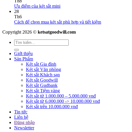
Th8
Ưu điểm của két sắt mini
28
Th6
Cách để chọn mua két sắt phù hợp và tiết kiệm
Copyright 2026 ©
ketsatgoodwill.com
Giới thiệu
Sản Phẩm
Két sắt Gia đình
Két sắt Văn phòng
Két sắt Khách sạn
Két sắt Goodwill
Két sắt Gudbank
Két sắt Tiệm vàng
Két sắt từ 1.000.000 – 5.000.000 vnđ
Két sắt từ 6.000.000 -> 10.000.000 vnđ
Két sắt trên 10.000.000 vnđ
Tin tức
Liên hệ
Đăng nhập
Newsletter