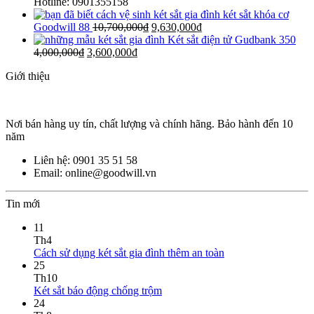
Hotline: 0901355158
két sắt khóa cơ
Goodwill 88
10,700,000
₫
9,630,000
₫
Két sắt điện tử Gudbank 350
4,000,000
₫
3,600,000
₫
Giới thiệu
Nơi bán hàng uy tín, chất lượng và chính hãng. Bảo hành đến 10
năm
Liên hệ: 0901 35 51 58
Email: online@goodwill.vn
Tin mới
11
Th4
Cách sử dụng két sắt gia đình thêm an toàn
25
Th10
Két sắt báo động chống trộm
24