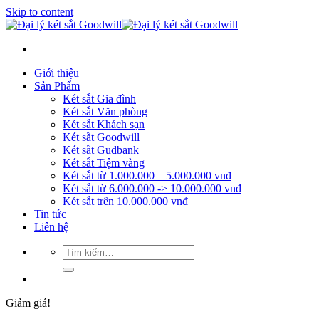
Skip to content
Giới thiệu
Sản Phẩm
Két sắt Gia đình
Két sắt Văn phòng
Két sắt Khách sạn
Két sắt Goodwill
Két sắt Gudbank
Két sắt Tiệm vàng
Két sắt từ 1.000.000 – 5.000.000 vnđ
Két sắt từ 6.000.000 -> 10.000.000 vnđ
Két sắt trên 10.000.000 vnđ
Tin tức
Liên hệ
Giảm giá!