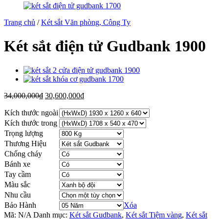
Trang chủ
/
Két sắt Văn phòng, Công Ty
Két sắt điện tử Gudbank 1900
34,000,000
₫
30,600,000
₫
Kích thước ngoài
Kích thước trong
Trọng lượng
Thương Hiệu
Chống cháy
Bánh xe
Tay cầm
Màu sắc
Nhu cầu
Bảo Hành
Xóa
Mã:
N/A
Danh mục:
Két sắt Gudbank
,
Két sắt Tiệm vàng
,
Két sắt