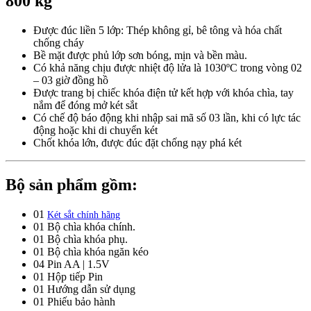
800 kg
Được đúc liền 5 lớp: Thép không gỉ, bê tông và hóa chất
chống cháy
Bề mặt được phủ lớp sơn bóng, mịn và bền màu.
Có khả năng chịu được nhiệt độ lửa là 1030ºC trong vòng 02
– 03 giờ đồng hồ
Được trang bị chiếc khóa điện tử kết hợp với khóa chìa, tay
nắm để đóng mở két sắt
Có chế độ báo động khi nhập sai mã số 03 lần, khi có lực tác
động hoặc khi di chuyển két
Chốt khóa lớn, được đúc đặt chống nạy phá két
Bộ sản phẩm gồm:
01
Két sắt chính hãng
01 Bộ chìa khóa chính.
01 Bộ chìa khóa phụ.
01 Bộ chìa khóa ngăn kéo
04 Pin AA | 1.5V
01 Hộp tiếp Pin
01 Hướng dẫn sử dụng
01 Phiếu bảo hành