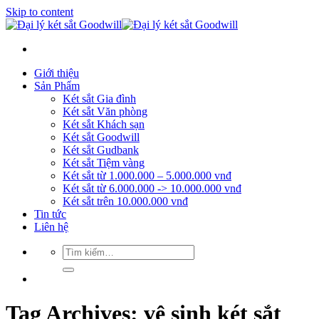
Skip to content
Giới thiệu
Sản Phẩm
Két sắt Gia đình
Két sắt Văn phòng
Két sắt Khách sạn
Két sắt Goodwill
Két sắt Gudbank
Két sắt Tiệm vàng
Két sắt từ 1.000.000 – 5.000.000 vnđ
Két sắt từ 6.000.000 -> 10.000.000 vnđ
Két sắt trên 10.000.000 vnđ
Tin tức
Liên hệ
Tag Archives:
vệ sinh két sắt