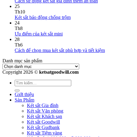
Cách sử dụng két sắt gia đình thêm an toàn
25
Th10
Két sắt báo động chống trộm
24
Th8
Ưu điểm của két sắt mini
28
Th6
Cách để chọn mua két sắt phù hợp và tiết kiệm
Danh mục sản phẩm
Copyright 2026 ©
ketsatgoodwill.com
Giới thiệu
Sản Phẩm
Két sắt Gia đình
Két sắt Văn phòng
Két sắt Khách sạn
Két sắt Goodwill
Két sắt Gudbank
Két sắt Tiệm vàng