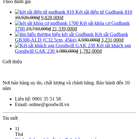
Theo đánh giá
Két sắt điện tử Gudbank 810
10,920,000
₫
9,828,000
₫
Két sắt khóa cơ Gudbank
1700
23,710,000
₫
21,339,000
₫
Két sắt Gudbank
GB300-ALD (C32.5cm, 45kg)
3,590,000
₫
3,231,000
₫
Két sắt khách sạn
Goodwill GAK 230
1,980,000
₫
1,782,000
₫
Giới thiệu
Nơi bán hàng uy tín, chất lượng và chính hãng. Bảo hành đến 10
năm
Liên hệ: 0901 35 51 58
Email: online@goodwill.vn
Tin mới
11
Th4