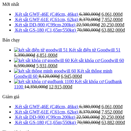
Mới nhất
Két sắt GWF-46E (C46cm, 46kg)
6,380,000
₫
6,061,000
₫
Két sắt GWF-61E (C61cm, 62kg)
8,370,000
₫
7,952,000
₫
Két sắt DD-900 (C99cm,200kg)
22,500,000
₫
20,250,000
₫
Két sắt GS-180 (C1,65m;550kg)
70,980,000
₫
63,882,000
₫
Bán chạy
Két sắt điện tử Goodwill 51
5,390,000
₫
4,851,000
₫
Két sắt khóa cơ Goodwill 60
6,590,000
₫
5,931,000
₫
Két sắt thông minh
Goodwill 60
8,120,000
₫
6,945,000
₫
Két sắt khóa cơ Gudbank
1100
14,350,000
₫
12,915,000
₫
Giảm giá
Két sắt GWF-46E (C46cm, 46kg)
6,380,000
₫
6,061,000
₫
Két sắt GWF-61E (C61cm, 62kg)
8,370,000
₫
7,952,000
₫
Két sắt DD-900 (C99cm,200kg)
22,500,000
₫
20,250,000
₫
Két sắt GS-180 (C1,65m;550kg)
70,980,000
₫
63,882,000
₫