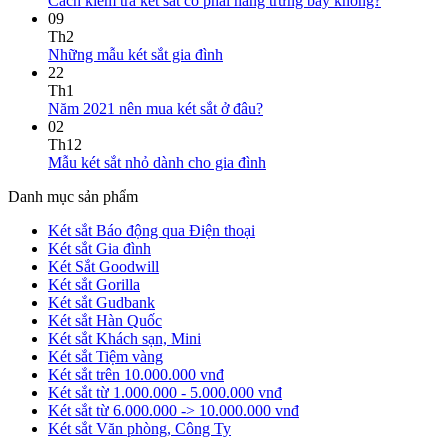
Cách kiểm tra két sắt có phải hàng trưng bày không?
09
Th2
Những mẫu két sắt gia đình
22
Th1
Năm 2021 nên mua két sắt ở đâu?
02
Th12
Mẫu két sắt nhỏ dành cho gia đình
Danh mục sản phẩm
Két sắt Báo động qua Điện thoại
Két sắt Gia đình
Két Sắt Goodwill
Két sắt Gorilla
Két sắt Gudbank
Két sắt Hàn Quốc
Két sắt Khách sạn, Mini
Két sắt Tiệm vàng
Két sắt trên 10.000.000 vnđ
Két sắt từ 1.000.000 - 5.000.000 vnđ
Két sắt từ 6.000.000 -> 10.000.000 vnđ
Két sắt Văn phòng, Công Ty