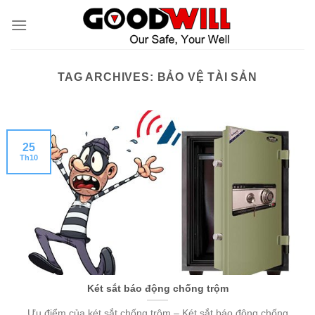
Skip
to
content
TAG ARCHIVES:
BẢO VỆ TÀI SẢN
25
Th10
Két sắt báo động chống trộm
Ưu điểm của két sắt chống trộm – Két sắt báo động chống