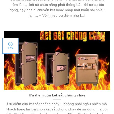
trộm là loại két có chức năng phát thông báo khi có sự tác
động, cậy phá,di chuyển két hoặc nhập mật khẩu sai nhiều
lần,… – Với nhiều ưu điểm như [...]
08
Th6
Ưu điểm của két sắt chống cháy
Ưu điểm của két sắt chống cháy – Không phải ngẫu nhiên mà
khách hàng lại lựa chọn két sắt chống cháy để sử dụng mà bởi