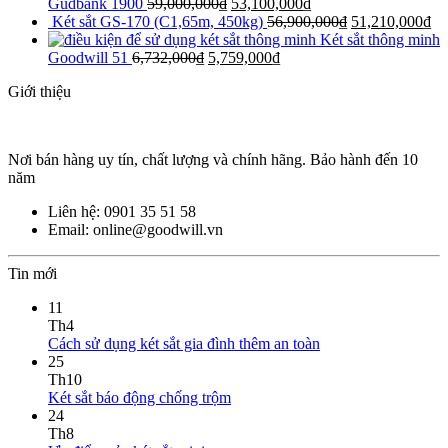
Gudbank 1900
59,000,000
₫
53,100,000
₫
Két sắt GS-170 (C1,65m, 450kg)
56,900,000
₫
51,210,000
₫
Két sắt thông minh
Goodwill 51
6,732,000
₫
5,759,000
₫
Giới thiệu
Nơi bán hàng uy tín, chất lượng và chính hãng. Bảo hành đến 10
năm
Liên hệ: 0901 35 51 58
Email: online@goodwill.vn
Tin mới
11
Th4
Cách sử dụng két sắt gia đình thêm an toàn
25
Th10
Két sắt báo động chống trộm
24
Th8