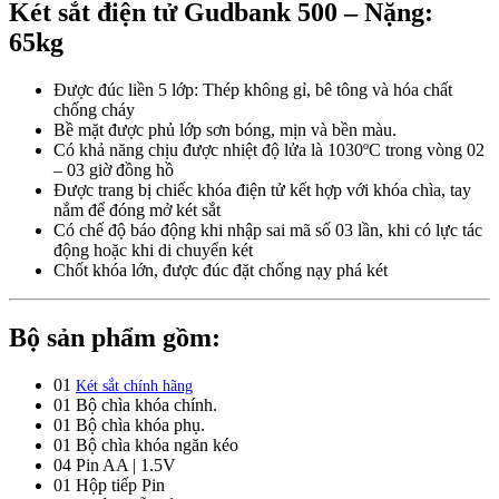
Két sắt điện tử Gudbank 500 – Nặng:
65kg
Được đúc liền 5 lớp: Thép không gỉ, bê tông và hóa chất
chống cháy
Bề mặt được phủ lớp sơn bóng, mịn và bền màu.
Có khả năng chịu được nhiệt độ lửa là 1030ºC trong vòng 02
– 03 giờ đồng hồ
Được trang bị chiếc khóa điện tử kết hợp với khóa chìa, tay
nắm để đóng mở két sắt
Có chế độ báo động khi nhập sai mã số 03 lần, khi có lực tác
động hoặc khi di chuyển két
Chốt khóa lớn, được đúc đặt chống nạy phá két
Bộ sản phẩm gồm:
01
Két sắt chính hãng
01 Bộ chìa khóa chính.
01 Bộ chìa khóa phụ.
01 Bộ chìa khóa ngăn kéo
04 Pin AA | 1.5V
01 Hộp tiếp Pin