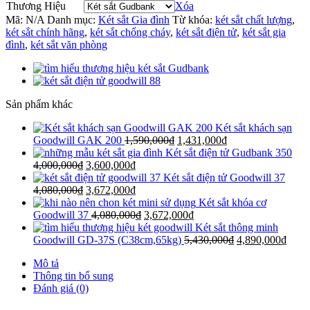
Thương Hiệu
Xóa
Mã:
N/A
Danh mục:
Két sắt Gia đình
Từ khóa:
két sắt chất lượng
,
két sắt chính hãng
,
két sắt chống cháy
,
két sắt điện tử
,
két sắt gia
đình
,
két sắt văn phòng
Sản phẩm khác
Két sắt khách sạn
Goodwill GAK 200
1,590,000
₫
1,431,000
₫
Két sắt điện tử Gudbank 350
4,000,000
₫
3,600,000
₫
Két sắt điện tử Goodwill 37
4,080,000
₫
3,672,000
₫
Két sắt khóa cơ
Goodwill 37
4,080,000
₫
3,672,000
₫
Két sắt thông minh
Goodwill GD-37S (C38cm,65kg)
5,430,000
₫
4,890,000
₫
Mô tả
Thông tin bổ sung
Đánh giá (0)