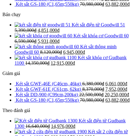
Két sắt GS-180 (C1,65m;550kg)
70,980,000
₫
63,882,000
₫
Bán chạy
Két sắt điện tử Goodwill 51
5,390,000
₫
4,851,000
₫
Két sắt khóa cơ Goodwill 60
6,590,000
₫
5,931,000
₫
Két sắt thông minh
Goodwill 60
8,120,000
₫
6,945,000
₫
Két sắt khóa cơ Gudbank
1100
14,350,000
₫
12,915,000
₫
Giảm giá
Két sắt GWF-46E (C46cm, 46kg)
6,380,000
₫
6,061,000
₫
Két sắt GWF-61E (C61cm, 62kg)
8,370,000
₫
7,952,000
₫
Két sắt DD-900 (C99cm,200kg)
22,500,000
₫
20,250,000
₫
Két sắt GS-180 (C1,65m;550kg)
70,980,000
₫
63,882,000
₫
Theo đánh giá
Két sắt điện tử Gudbank
1300
16,640,000
₫
14,976,000
₫
Két sắt 2 cửa điện tử