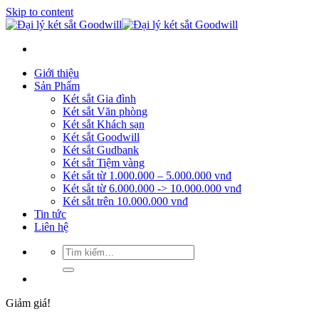
Skip to content
Giới thiệu
Sản Phẩm
Két sắt Gia đình
Két sắt Văn phòng
Két sắt Khách sạn
Két sắt Goodwill
Két sắt Gudbank
Két sắt Tiệm vàng
Két sắt từ 1.000.000 – 5.000.000 vnđ
Két sắt từ 6.000.000 -> 10.000.000 vnđ
Két sắt trên 10.000.000 vnđ
Tin tức
Liên hệ
Giảm giá!