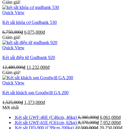
Giảm giá!
Quick View
Két sắt khóa cơ Gudbank 530
6,750,000
₫
6,075,000
₫
Giảm giá!
Quick View
Két sắt điện tử Gudbank 920
12,480,000
₫
11,232,000
₫
Giảm giá!
Quick View
Két sắt khách sạn Goodwill GA 200
1,525,000
₫
1,373,000
₫
Mới nhất
Két sắt GWF-46E (C46cm, 46kg)
6,380,000
₫
6,061,000
₫
Két sắt GWF-61E (C61cm, 62kg)
8,370,000
₫
7,952,000
₫
Két sắt DD-900 (C99cm,200kg)
22,500,000
₫
20,250,000
₫