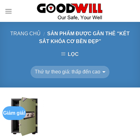
Skip
to
content
TRANG CHỦ
SẢN PHẨM ĐƯỢC GẮN THẺ “KÉT
/
SẮT KHÓA CƠ BỀN ĐẸP”
LỌC
Giảm giá!