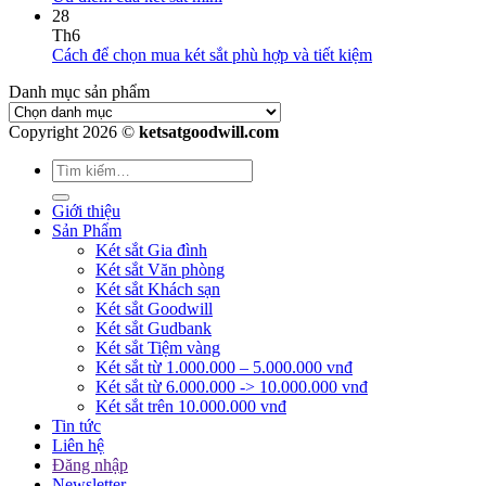
28
Th6
Cách để chọn mua két sắt phù hợp và tiết kiệm
Danh mục sản phẩm
Copyright 2026 ©
ketsatgoodwill.com
Giới thiệu
Sản Phẩm
Két sắt Gia đình
Két sắt Văn phòng
Két sắt Khách sạn
Két sắt Goodwill
Két sắt Gudbank
Két sắt Tiệm vàng
Két sắt từ 1.000.000 – 5.000.000 vnđ
Két sắt từ 6.000.000 -> 10.000.000 vnđ
Két sắt trên 10.000.000 vnđ
Tin tức
Liên hệ
Đăng nhập
Newsletter