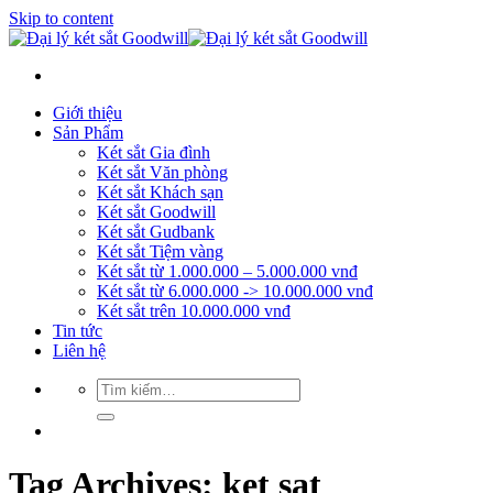
Skip to content
Giới thiệu
Sản Phẩm
Két sắt Gia đình
Két sắt Văn phòng
Két sắt Khách sạn
Két sắt Goodwill
Két sắt Gudbank
Két sắt Tiệm vàng
Két sắt từ 1.000.000 – 5.000.000 vnđ
Két sắt từ 6.000.000 -> 10.000.000 vnđ
Két sắt trên 10.000.000 vnđ
Tin tức
Liên hệ
Tag Archives:
ket sat