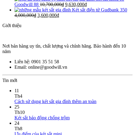
Goodwill 88
10,700,000
₫
9,630,000
₫
Két sắt điện tử Gudbank 350
4,000,000
₫
3,600,000
₫
Giới thiệu
Nơi bán hàng uy tín, chất lượng và chính hãng. Bảo hành đến 10
năm
Liên hệ: 0901 35 51 58
Email: online@goodwill.vn
Tin mới
11
Th4
Cách sử dụng két sắt gia đình thêm an toàn
25
Th10
Két sắt báo động chống trộm
24
Th8
Ưu điểm của két sắt mini