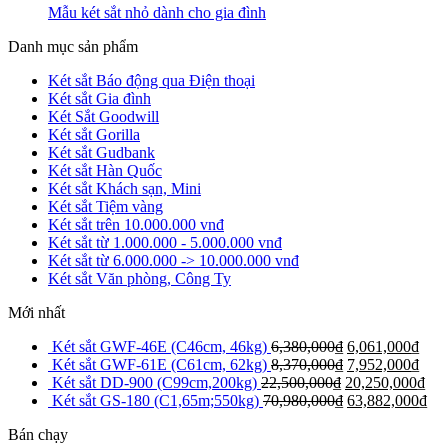
Mẫu két sắt nhỏ dành cho gia đình
Danh mục sản phẩm
Két sắt Báo động qua Điện thoại
Két sắt Gia đình
Két Sắt Goodwill
Két sắt Gorilla
Két sắt Gudbank
Két sắt Hàn Quốc
Két sắt Khách sạn, Mini
Két sắt Tiệm vàng
Két sắt trên 10.000.000 vnđ
Két sắt từ 1.000.000 - 5.000.000 vnđ
Két sắt từ 6.000.000 -> 10.000.000 vnđ
Két sắt Văn phòng, Công Ty
Mới nhất
Két sắt GWF-46E (C46cm, 46kg)
6,380,000
₫
6,061,000
₫
Két sắt GWF-61E (C61cm, 62kg)
8,370,000
₫
7,952,000
₫
Két sắt DD-900 (C99cm,200kg)
22,500,000
₫
20,250,000
₫
Két sắt GS-180 (C1,65m;550kg)
70,980,000
₫
63,882,000
₫
Bán chạy