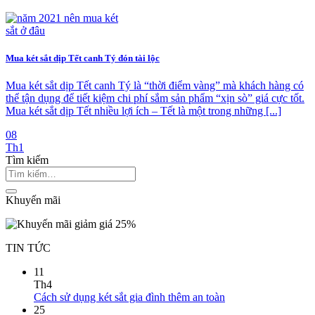
Mua két sắt dịp Tết canh Tý đón tài lộc
Mua két sắt dịp Tết canh Tý là “thời điểm vàng” mà khách hàng có
thể tận dụng để tiết kiệm chi phí sắm sản phẩm “xịn sò” giá cực tốt.
Mua két sắt dịp Tết nhiều lợi ích – Tết là một trong những [...]
08
Th1
Tìm kiếm
Khuyến mãi
TIN TỨC
11
Th4
Cách sử dụng két sắt gia đình thêm an toàn
25