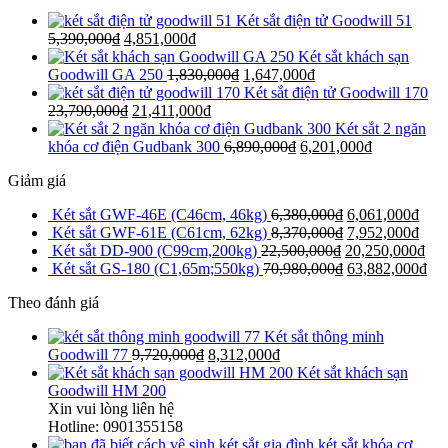
Két sắt điện tử Goodwill 51
5,390,000
₫
4,851,000
₫
Két sắt khách sạn
Goodwill GA 250
1,830,000
₫
1,647,000
₫
Két sắt điện tử Goodwill 170
23,790,000
₫
21,411,000
₫
Két sắt 2 ngăn
khóa cơ điện Gudbank 300
6,890,000
₫
6,201,000
₫
Giảm giá
Két sắt GWF-46E (C46cm, 46kg)
6,380,000
₫
6,061,000
₫
Két sắt GWF-61E (C61cm, 62kg)
8,370,000
₫
7,952,000
₫
Két sắt DD-900 (C99cm,200kg)
22,500,000
₫
20,250,000
₫
Két sắt GS-180 (C1,65m;550kg)
70,980,000
₫
63,882,000
₫
Theo đánh giá
Két sắt thông minh
Goodwill 77
9,720,000
₫
8,312,000
₫
Két sắt khách sạn
Goodwill HM 200
Xin vui lòng liên hệ
Hotline: 0901355158
két sắt khóa cơ