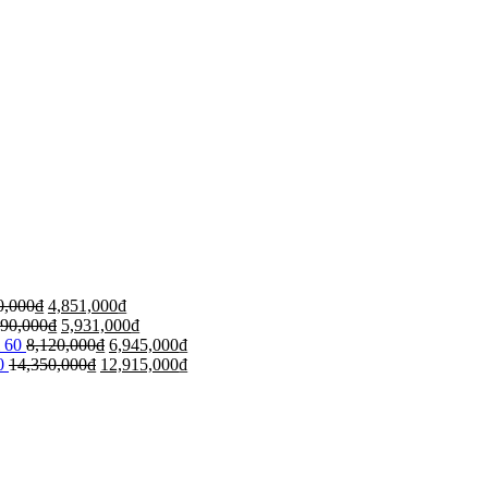
0,000
₫
4,851,000
₫
590,000
₫
5,931,000
₫
 60
8,120,000
₫
6,945,000
₫
0
14,350,000
₫
12,915,000
₫