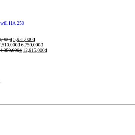
dwill HA 250
0,000
₫
5,931,000
₫
7,510,000
₫
6,759,000
₫
4,350,000
₫
12,915,000
₫
m