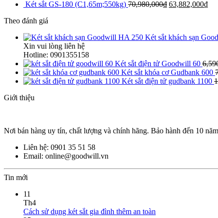
Két sắt GS-180 (C1,65m;550kg)
70,980,000
₫
63,882,000
₫
Theo đánh giá
Két sắt khách sạn Goo
Xin vui lòng liên hệ
Hotline: 0901355158
Két sắt điện tử Goodwill 60
6,59
Két sắt khóa cơ Gudbank 600
Két sắt điện tử gudbank 1100
1
Giới thiệu
Nơi bán hàng uy tín, chất lượng và chính hãng. Bảo hành đến 10 nă
Liên hệ: 0901 35 51 58
Email: online@goodwill.vn
Tin mới
11
Th4
Cách sử dụng két sắt gia đình thêm an toàn