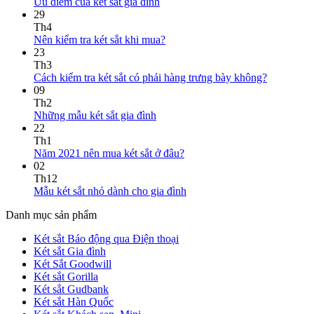
Ưu điểm của két sắt gia đình
29
Th4
Nên kiểm tra két sắt khi mua?
23
Th3
Cách kiểm tra két sắt có phải hàng trưng bày không?
09
Th2
Những mẫu két sắt gia đình
22
Th1
Năm 2021 nên mua két sắt ở đâu?
02
Th12
Mẫu két sắt nhỏ dành cho gia đình
Danh mục sản phẩm
Két sắt Báo động qua Điện thoại
Két sắt Gia đình
Két Sắt Goodwill
Két sắt Gorilla
Két sắt Gudbank
Két sắt Hàn Quốc