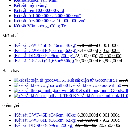
Két sắt Khách sạn, Mini
Két sắt Tiệm vàng
Két sắt trên 10.000.000 vnđ
Két sắt từ 1.000.000 - 5.000.000 vnđ
Két sắt từ 6.000.000 -> 10.000.000 vnđ
Két sắt Văn phòng, Công Ty
Mới nhất
Két sắt GWF-46E (C46cm, 46kg)
6,380,000
₫
6,061,000
₫
Két sắt GWF-61E (C61cm, 62kg)
8,370,000
₫
7,952,000
₫
Két sắt DD-900 (C99cm,200kg)
22,500,000
₫
20,250,000
₫
Két sắt GS-180 (C1,65m;550kg)
70,980,000
₫
63,882,000
₫
Bán chạy
Két sắt điện tử Goodwill 51
5,39
Két sắt khóa cơ Goodwill 60
6,
Két sắt thông minh Goodwill
Két sắt khóa cơ Gudbank 110
Giảm giá
Két sắt GWF-46E (C46cm, 46kg)
6,380,000
₫
6,061,000
₫
Két sắt GWF-61E (C61cm, 62kg)
8,370,000
₫
7,952,000
₫
Két sắt DD-900 (C99cm,200kg)
22,500,000
₫
20,250,000
₫