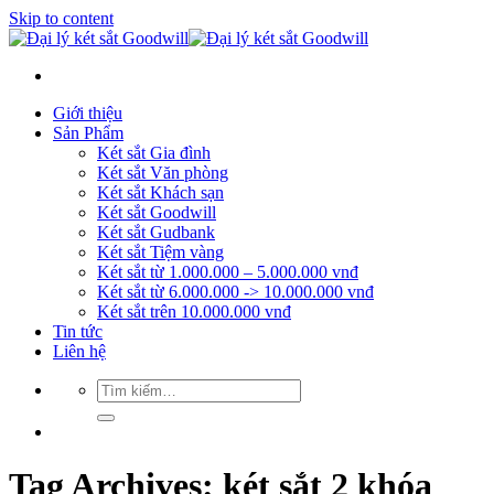
Skip to content
Giới thiệu
Sản Phẩm
Két sắt Gia đình
Két sắt Văn phòng
Két sắt Khách sạn
Két sắt Goodwill
Két sắt Gudbank
Két sắt Tiệm vàng
Két sắt từ 1.000.000 – 5.000.000 vnđ
Két sắt từ 6.000.000 -> 10.000.000 vnđ
Két sắt trên 10.000.000 vnđ
Tin tức
Liên hệ
Tag Archives:
két sắt 2 khóa