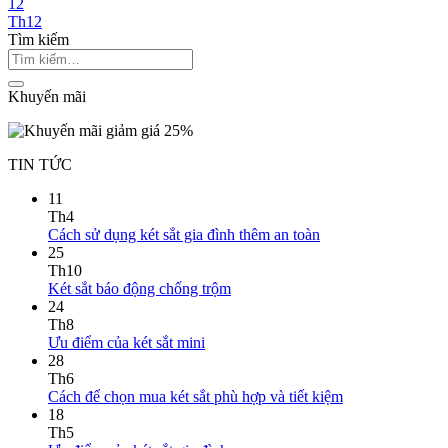
12
Th12
Tìm kiếm
Khuyến mãi
TIN TỨC
11
Th4
Cách sử dụng két sắt gia đình thêm an toàn
25
Th10
Két sắt báo động chống trộm
24
Th8
Ưu điểm của két sắt mini
28
Th6
Cách để chọn mua két sắt phù hợp và tiết kiệm
18
Th5