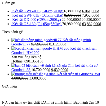
Giảm giá
Két sắt GWF-46E (C46cm, 46kg)
6,380,000
₫
6,061,000
₫
Két sắt GWF-61E (C61cm, 62kg)
8,370,000
₫
7,952,000
₫
Két sắt DD-900 (C99cm,200kg)
22,500,000
₫
20,250,000
₫
Két sắt GS-180 (C1,65m;550kg)
70,980,000
₫
63,882,000
₫
Theo đánh giá
Két sắt thông minh
Goodwill 77
9,720,000
₫
8,312,000
₫
Két sắt khách sạn
Goodwill HM 200
Xin vui lòng liên hệ
Hotline: 0901355158
két sắt khóa cơ
Goodwill 88
10,700,000
₫
9,630,000
₫
Két sắt điện tử Gudbank 350
4,000,000
₫
3,600,000
₫
Giới thiệu
Nơi bán hàng uy tín, chất lượng và chính hãng. Bảo hành đến 10