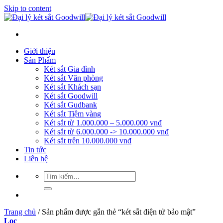
Skip to content
Giới thiệu
Sản Phẩm
Két sắt Gia đình
Két sắt Văn phòng
Két sắt Khách sạn
Két sắt Goodwill
Két sắt Gudbank
Két sắt Tiệm vàng
Két sắt từ 1.000.000 – 5.000.000 vnđ
Két sắt từ 6.000.000 -> 10.000.000 vnđ
Két sắt trên 10.000.000 vnđ
Tin tức
Liên hệ
Trang chủ
/
Sản phẩm được gắn thẻ “két sắt điện tử bảo mật”
Lọc