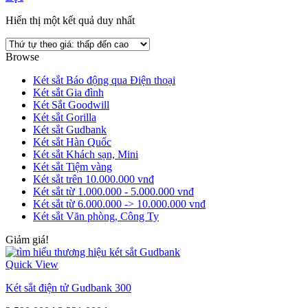
Hiển thị một kết quả duy nhất
Browse
Két sắt Báo động qua Điện thoại
Két sắt Gia đình
Két Sắt Goodwill
Két sắt Gorilla
Két sắt Gudbank
Két sắt Hàn Quốc
Két sắt Khách sạn, Mini
Két sắt Tiệm vàng
Két sắt trên 10.000.000 vnđ
Két sắt từ 1.000.000 - 5.000.000 vnđ
Két sắt từ 6.000.000 -> 10.000.000 vnđ
Két sắt Văn phòng, Công Ty
Giảm giá!
Quick View
Két sắt điện tử Gudbank 300