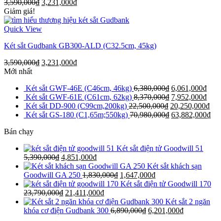
3,590,000
₫
3,231,000
₫
Giảm giá!
Quick View
Két sắt Gudbank GB300-ALD (C32.5cm, 45kg)
3,590,000
₫
3,231,000
₫
Mới nhất
Két sắt GWF-46E (C46cm, 46kg)
6,380,000
₫
6,061,000
₫
Két sắt GWF-61E (C61cm, 62kg)
8,370,000
₫
7,952,000
₫
Két sắt DD-900 (C99cm,200kg)
22,500,000
₫
20,250,000
₫
Két sắt GS-180 (C1,65m;550kg)
70,980,000
₫
63,882,000
₫
Bán chạy
Két sắt điện tử Goodwill 51
5,390,000
₫
4,851,000
₫
Két sắt khách sạn
Goodwill GA 250
1,830,000
₫
1,647,000
₫
Két sắt điện tử Goodwill 170
23,790,000
₫
21,411,000
₫
Két sắt 2 ngăn
khóa cơ điện Gudbank 300
6,890,000
₫
6,201,000
₫