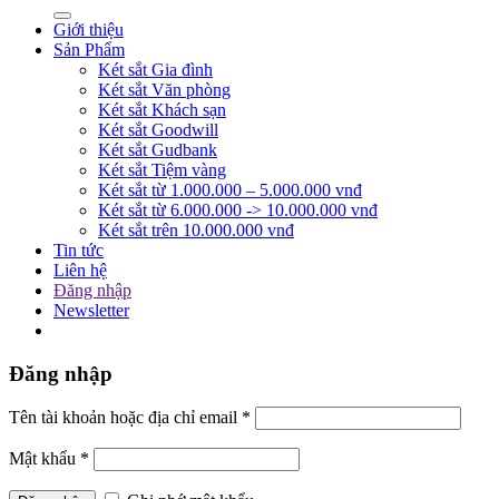
Giới thiệu
Sản Phẩm
Két sắt Gia đình
Két sắt Văn phòng
Két sắt Khách sạn
Két sắt Goodwill
Két sắt Gudbank
Két sắt Tiệm vàng
Két sắt từ 1.000.000 – 5.000.000 vnđ
Két sắt từ 6.000.000 -> 10.000.000 vnđ
Két sắt trên 10.000.000 vnđ
Tin tức
Liên hệ
Đăng nhập
Newsletter
Đăng nhập
Tên tài khoản hoặc địa chỉ email
*
Mật khẩu
*