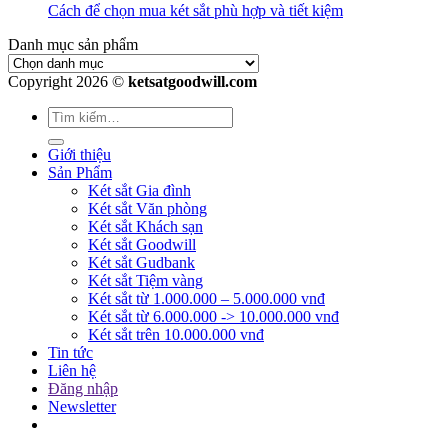
Cách để chọn mua két sắt phù hợp và tiết kiệm
Danh mục sản phẩm
Copyright 2026 ©
ketsatgoodwill.com
Giới thiệu
Sản Phẩm
Két sắt Gia đình
Két sắt Văn phòng
Két sắt Khách sạn
Két sắt Goodwill
Két sắt Gudbank
Két sắt Tiệm vàng
Két sắt từ 1.000.000 – 5.000.000 vnđ
Két sắt từ 6.000.000 -> 10.000.000 vnđ
Két sắt trên 10.000.000 vnđ
Tin tức
Liên hệ
Đăng nhập
Newsletter