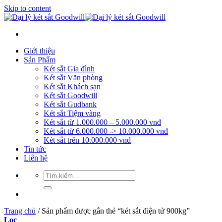
Skip to content
Giới thiệu
Sản Phẩm
Két sắt Gia đình
Két sắt Văn phòng
Két sắt Khách sạn
Két sắt Goodwill
Két sắt Gudbank
Két sắt Tiệm vàng
Két sắt từ 1.000.000 – 5.000.000 vnđ
Két sắt từ 6.000.000 -> 10.000.000 vnđ
Két sắt trên 10.000.000 vnđ
Tin tức
Liên hệ
Trang chủ
/
Sản phẩm được gắn thẻ “két sắt điện tử 900kg”
Lọc