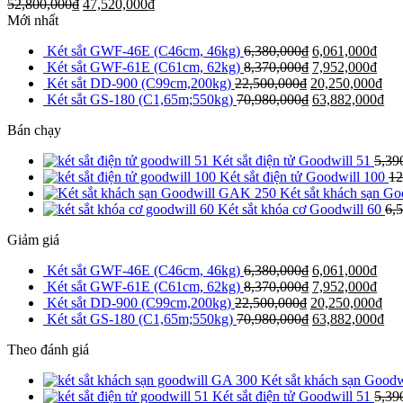
52,800,000
₫
47,520,000
₫
Mới nhất
Két sắt GWF-46E (C46cm, 46kg)
6,380,000
₫
6,061,000
₫
Két sắt GWF-61E (C61cm, 62kg)
8,370,000
₫
7,952,000
₫
Két sắt DD-900 (C99cm,200kg)
22,500,000
₫
20,250,000
₫
Két sắt GS-180 (C1,65m;550kg)
70,980,000
₫
63,882,000
₫
Bán chạy
Két sắt điện tử Goodwill 51
5,39
Két sắt điện tử Goodwill 100
12
Két sắt khách sạn G
Két sắt khóa cơ Goodwill 60
6,
Giảm giá
Két sắt GWF-46E (C46cm, 46kg)
6,380,000
₫
6,061,000
₫
Két sắt GWF-61E (C61cm, 62kg)
8,370,000
₫
7,952,000
₫
Két sắt DD-900 (C99cm,200kg)
22,500,000
₫
20,250,000
₫
Két sắt GS-180 (C1,65m;550kg)
70,980,000
₫
63,882,000
₫
Theo đánh giá
Két sắt khách sạn Good
Két sắt điện tử Goodwill 51
5,39