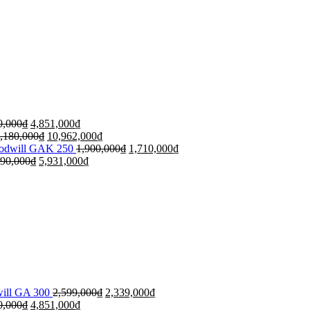
0,000
₫
4,851,000
₫
,180,000
₫
10,962,000
₫
oodwill GAK 250
1,900,000
₫
1,710,000
₫
590,000
₫
5,931,000
₫
will GA 300
2,599,000
₫
2,339,000
₫
0,000
₫
4,851,000
₫