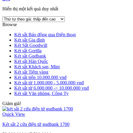
Hiển thị một kết quả duy nhất
Browse
Két sắt Báo động qua Điện thoại
Két sắt Gia đình
Két Sắt Goodwill
Két sắt Gorilla
Két sắt Gudbank
Két sắt Hàn Quốc
Két sắt Khách sạn, Mini
Két sắt Tiệm vàng
Két sắt trên 10.000.000 vnđ
Két sắt từ 1.000.000 - 5.000.000 vnđ
Két sắt từ 6.000.000 -> 10.000.000 vnđ
Két sắt Văn phòng, Công Ty
Giảm giá!
Quick View
Két sắt 2 cửa điện tử gudbank 1700